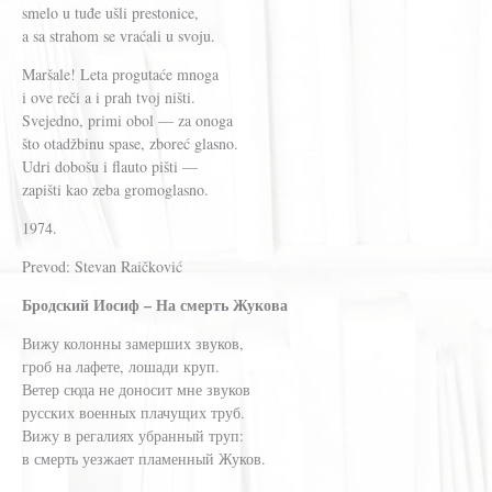
smelo u tuđe ušli prestonice,
a sa strahom se vraćali u svoju.
Maršale! Leta progutaće mnoga
i ove reči a i prah tvoj ništi.
Svejedno, primi obol — za onoga
što otadžbinu spase, zboreć glasno.
Udri dobošu i flauto pišti —
zapišti kao zeba gromoglasno.
1974.
Prevod: Stevan Raičković
Бродский Иосиф – На смерть Жукова
Вижу колонны замерших звуков,
гроб на лафете, лошади круп.
Ветер сюда не доносит мне звуков
русских военных плачущих труб.
Вижу в регалиях убранный труп:
в смерть уезжает пламенный Жуков.