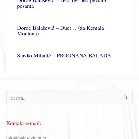
pesama
Đorđe Balašević – Duet… (za Kemala
Montena)
Slavko Mihalić – PROGNANA BALADA
П
р
е
Kontakt e-mail:
т
р
info@balasevic.in.rs