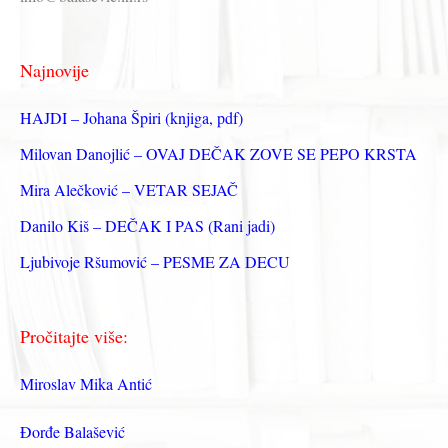
а
г
Najnovije
а
з
HAJDI – Johana Špiri (knjiga, pdf)
а
Milovan Danojlić – OVAJ DEČAK ZOVE SE PEPO KRSTA
:
Mira Alečković – VETAR SEJAČ
Danilo Kiš – DEČAK I PAS (Rani jadi)
Ljubivoje Ršumović – PESME ZA DECU
Pročitajte više:
Miroslav Mika Antić
Đorđe Balašević