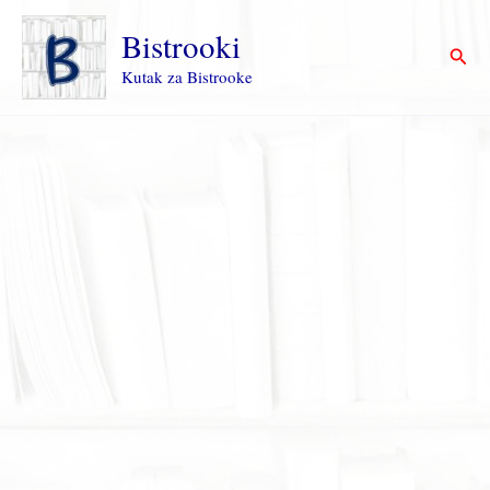
Пређи
на
Bistrooki
Прет
садржај
Kutak za Bistrooke