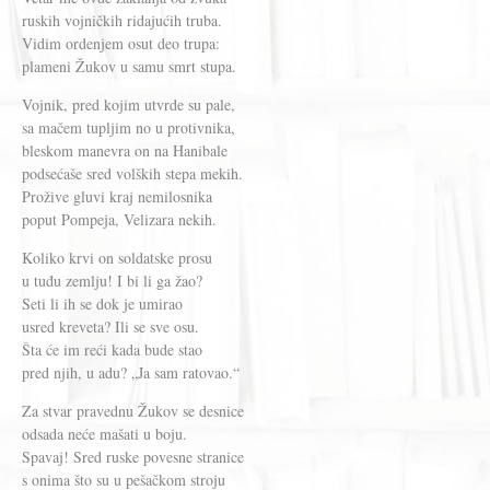
ruskih vojničkih ridajućih truba.
Vidim ordenjem osut deo trupa:
plameni Žukov u samu smrt stupa.
Vojnik, pred kojim utvrde su pale,
sa mačem tupljim no u protivnika,
bleskom manevra on na Hanibale
podsećaše sred volških stepa mekih.
Prožive gluvi kraj nemilosnika
poput Pompeja, Velizara nekih.
Koliko krvi on soldatske prosu
u tuđu zemlju! I bi li ga žao?
Seti li ih se dok je umirao
usred kreveta? Ili se sve osu.
Šta će im reći kada bude stao
pred njih, u adu? „Ja sam ratovao.“
Za stvar pravednu Žukov se desnice
odsada neće mašati u boju.
Spavaj! Sred ruske povesne stranice
s onima što su u pešačkom stroju