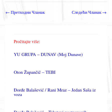
←
Претходни Чланак
Следећи Чланак
→
Pročitajte više:
YU GRUPA – DUNAV (Moj Dunave)
Oton Župančič – TEBI
Đorđe Balašević / Rani Mraz – Jedan Saša iz
voza
Đorđe Balašević – Tekstovi neotpevanih