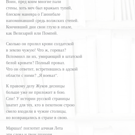
Воин, пред коим многие пали
стены, хоть меч был вражьих тупей,
блеском маневра о Ганнибале
напоминавший средь волжских степей.
Кончивший дни свои глухо в опале,
как Велизарий или Помпей.
Сколько он пролил крови солдатской
в землю чужую! Что ж, горевал?
Вспомнил ли их, умирающий в штатской
белой кровати? Полный провал.
Что он ответит, встретившись в адской
области с ними? „Я воевал“.
К правому делу Жуков десницы
больше уже не приложит в бою.
Спи! У истории русской страницы
хватит для тех, кто в пехотном строю
смело входили в чужие столицы,
но возвращались в страхе в свою.
Маршал! поглотит алчная Лета
эти слова и твои прахоря.