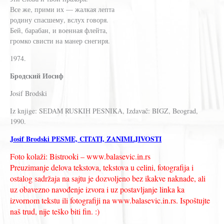
Все же, прими их — жалкая лепта
родину спасшему, вслух говоря.
Бей, барабан, и военная флейта,
громко свисти на манер снегиря.
1974.
Бродский Иосиф
Josif Brodski
Iz knjige: SEDAM RUSKIH PESNIKA, Izdavač: BIGZ, Beograd,
1990.
Josif Brodski PESME, CITATI, ZANIMLJIVOSTI
Foto kolaži: Bistrooki – www.balasevic.in.rs
Preuzimanje delova tekstova, tekstova u celini, fotografija i
ostalog sadržaja na sajtu je dozvoljeno bez ikakve naknade, ali
uz obavezno navođenje izvora i uz postavljanje linka ka
izvornom tekstu ili fotografiji na www.balasevic.in.rs. Ispoštujte
naš trud, nije teško biti fin. :)