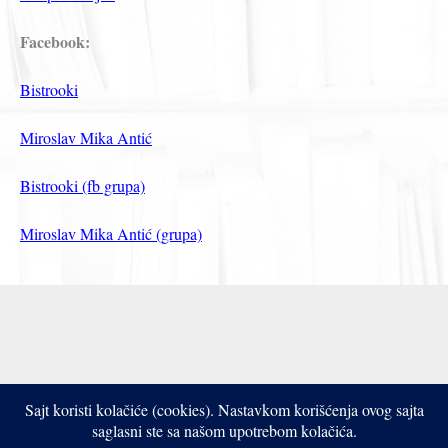
Facebook:
Bistrooki
Miroslav Mika Antić
Bistrooki (fb grupa)
Miroslav Mika Antić (grupa)
Sajt koristi kolačiće (cookies). Nastavkom korišćenja ovog sajta
Copyright © 2017- 2026 Bistrooki
saglasni ste sa našom upotrebom kolačića.