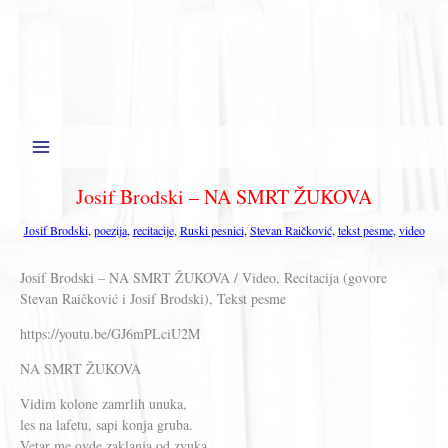
Josif Brodski – NA SMRT ŽUKOVA
Josif Brodski
,
poezija
,
recitacije
,
Ruski pesnici
,
Stevan Raičković
,
tekst pesme
,
video
Josif Brodski – NA SMRT ŽUKOVA / Video, Recitacija (govore
Stevan Raičković i Josif Brodski), Tekst pesme
https://youtu.be/GJ6mPLciU2M
NA SMRT ŽUKOVA
Vidim kolone zamrlih unuka,
les na lafetu, sapi konja gruba.
Vetar me ovde zaklanja od zvuka