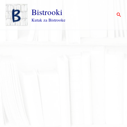
Пређи
на
Bistrooki
Прет
садржај
Kutak za Bistrooke