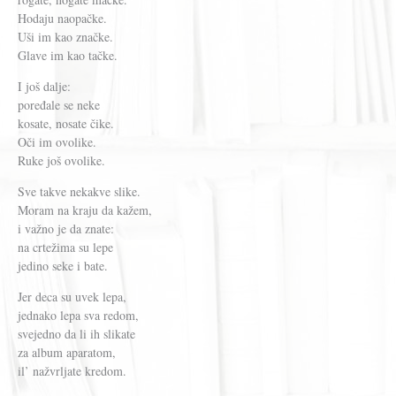
Hodaju naopačke.
Uši im kao značke.
Glave im kao tačke.
I još dalje:
poređale se neke
kosate, nosate čike.
Oči im ovolike.
Ruke još ovolike.
Sve takve nekakve slike.
Moram na kraju da kažem,
i važno je da znate:
na crtežima su lepe
jedino seke i bate.
Jer deca su uvek lepa,
jednako lepa sva redom,
svejedno da li ih slikate
za album aparatom,
il’ nažvrljate kredom.