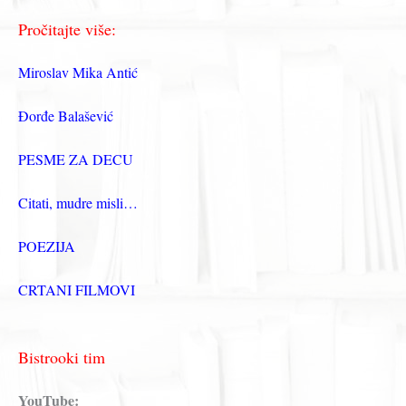
Pročitajte više:
Miroslav Mika Antić
Đorđe Balašević
PESME ZA DECU
Citati, mudre misli…
POEZIJA
CRTANI FILMOVI
Bistrooki tim
YouTube: