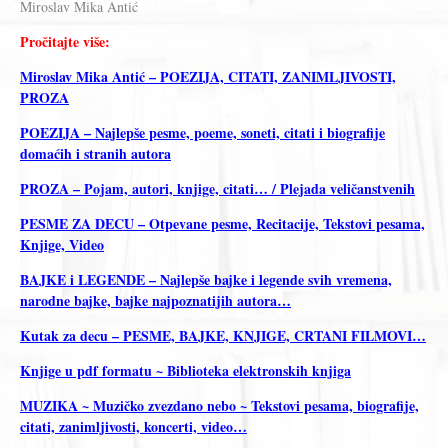
Miroslav Mika Antić
Pročitajte više:
Miroslav Mika Antić – POEZIJA, CITATI, ZANIMLJIVOSTI,
PROZA
POEZIJA – Najlepše pesme, poeme, soneti, citati i biografije
domaćih i stranih autora
PROZA – Pojam, autori, knjige, citati… / Plejada veličanstvenih
PESME ZA DECU – Otpevane pesme, Recitacije, Tekstovi pesama,
Knjige, Video
BAJKE i LEGENDE – Najlepše bajke i legende svih vremena,
narodne bajke, bajke najpoznatijih autora…
Kutak za decu – PESME, BAJKE, KNJIGE, CRTANI FILMOVI…
Knjige u pdf formatu ~ Biblioteka elektronskih knjiga
MUZIKA ~ Muzičko zvezdano nebo ~ Tekstovi pesama, biografije,
citati, zanimljivosti, koncerti, video…