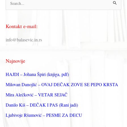
П
р
е
Kontakt e-mail:
т
р
info@balasevic.in.rs
а
г
Najnovije
а
з
HAJDI – Johana Špiri (knjiga, pdf)
а
Milovan Danojlić – OVAJ DEČAK ZOVE SE PEPO KRSTA
:
Mira Alečković – VETAR SEJAČ
Danilo Kiš – DEČAK I PAS (Rani jadi)
Ljubivoje Ršumović – PESME ZA DECU