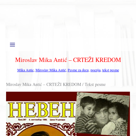
Miroslav Mika Antić – CRTEŽI KREDOM
Mika Antic
,
Miroslav Mika Antić
,
Pesme za decu
,
poezija
,
tekst pesme
Miroslav Mika Antić – CRTEŽI KREDOM / Tekst pesme