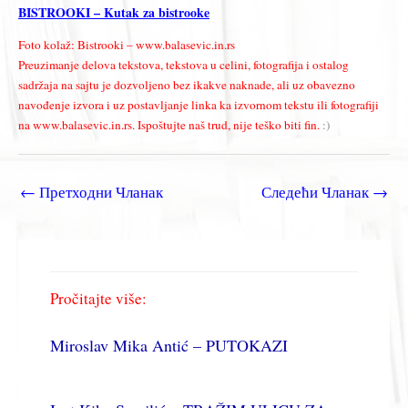
BISTROOKI – Kutak za bistrooke
Foto kolaž: Bistrooki – www.balasevic.in.rs
Preuzimanje delova tekstova, tekstova u celini, fotografija i ostalog
sadržaja na sajtu je dozvoljeno bez ikakve naknade, ali uz obavezno
navođenje izvora i uz postavljanje linka ka izvornom tekstu ili fotografiji
na www.balasevic.in.rs. Ispoštujte naš trud, nije teško biti fin.
:)
←
Претходни Чланак
Следећи Чланак
→
Pročitajte više:
Miroslav Mika Antić – PUTOKAZI