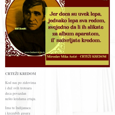
CRTEŽI KREDOM
Kod nas po zidovima
i duž svih trotoara
deca povazdan
nešto kredama crtaju.
Ima tu Indijanaca
i krezubih gusara