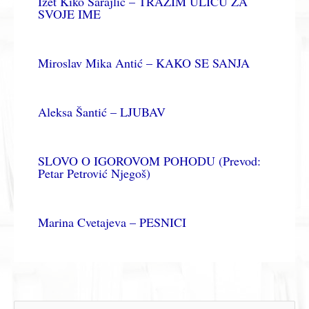
Izet Kiko Sarajlić – TRAŽIM ULICU ZA
SVOJE IME
Miroslav Mika Antić – KAKO SE SANJA
Aleksa Šantić – LJUBAV
SLOVO O IGOROVOM POHODU (Prevod:
Petar Petrović Njegoš)
Marina Cvetajeva – PESNICI