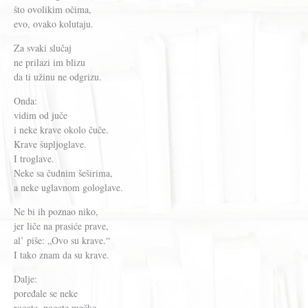
što ovolikim očima,
evo, ovako kolutaju.
Za svaki slučaj
ne prilazi im blizu
da ti užinu ne odgrizu.
Onda:
vidim od juče
i neke krave okolo čuče.
Krave šupljoglave.
I troglave.
Neke sa čudnim šeširima,
a neke uglavnom gologlave.
Ne bi ih poznao niko,
jer liče na prasiće prave,
al’ piše: „Ovo su krave.“
I tako znam da su krave.
Dalje:
poređale se neke
rogate, nogate mačke.