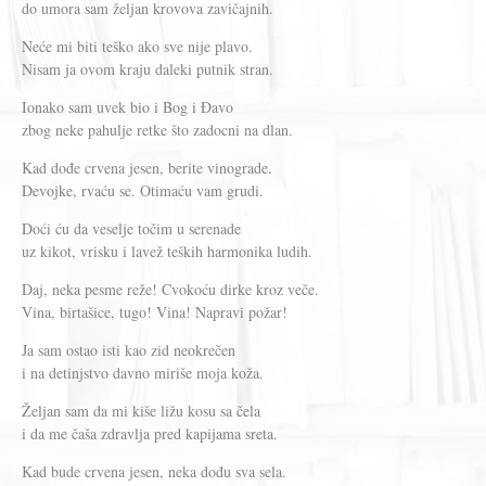
do umora sam željan krovova zavičajnih.
Neće mi biti teško ako sve nije plavo.
Nisam ja ovom kraju daleki putnik stran.
Ionako sam uvek bio i Bog i Đavo
zbog neke pahulje retke što zadocni na dlan.
Kad dođe crvena jesen, berite vinograde.
Devojke, rvaću se. Otimaću vam grudi.
Doći ću da veselje točim u serenade
uz kikot, vrisku i lavež teških harmonika ludih.
Daj, neka pesme reže! Cvokoću dirke kroz veče.
Vina, birtašice, tugo! Vina! Napravi požar!
Ja sam ostao isti kao zid neokrečen
i na detinjstvo davno miriše moja koža.
Željan sam da mi kiše ližu kosu sa čela
i da me čaša zdravlja pred kapijama sreta.
Kad bude crvena jesen, neka dođu sva sela.