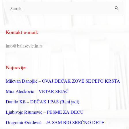
П
р
е
Kontakt e-mail:
т
р
info@balasevic.in.rs
а
г
Najnovije
а
з
Milovan Danojlić – OVAJ DEČAK ZOVE SE PEPO KRSTA
а
Mira Alečković – VETAR SEJAČ
:
Danilo Kiš – DEČAK I PAS (Rani jadi)
Ljubivoje Ršumović – PESME ZA DECU
Dragomir Đorđević – JA SAM BIO SREĆNO DETE