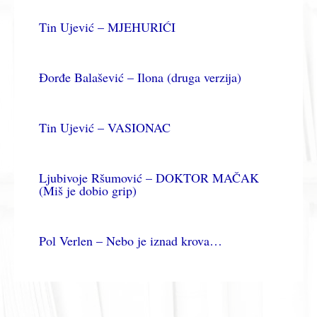
Tin Ujević – MJEHURIĆI
Đorđe Balašević – Ilona (druga verzija)
Tin Ujević – VASIONAC
Ljubivoje Ršumović – DOKTOR MAČAK
(Miš je dobio grip)
Pol Verlen – Nebo je iznad krova…