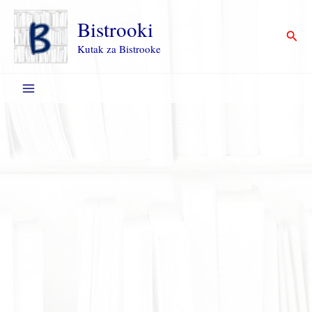
Пређи
на
Bistrooki
Прет
садржај
Kutak za Bistrooke