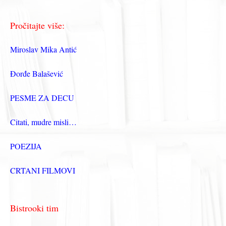
Pročitajte više:
Miroslav Mika Antić
Đorđe Balašević
PESME ZA DECU
Citati, mudre misli…
POEZIJA
CRTANI FILMOVI
Bistrooki tim