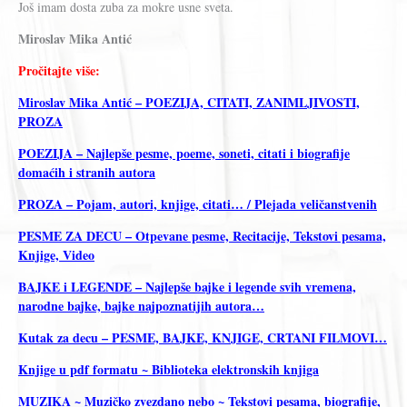
Još imam dosta zuba za mokre usne sveta.
Miroslav Mika Antić
Pročitajte više:
Miroslav Mika Antić – POEZIJA, CITATI, ZANIMLJIVOSTI,
PROZA
POEZIJA – Najlepše pesme, poeme, soneti, citati i biografije
domaćih i stranih autora
PROZA – Pojam, autori, knjige, citati… / Plejada veličanstvenih
PESME ZA DECU – Otpevane pesme, Recitacije, Tekstovi pesama,
Knjige, Video
BAJKE i LEGENDE – Najlepše bajke i legende svih vremena,
narodne bajke, bajke najpoznatijih autora…
Kutak za decu – PESME, BAJKE, KNJIGE, CRTANI FILMOVI…
Knjige u pdf formatu ~ Biblioteka elektronskih knjiga
MUZIKA ~ Muzičko zvezdano nebo ~ Tekstovi pesama, biografije,