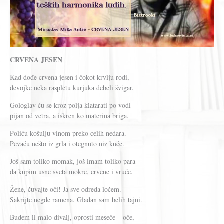
CRVENA JESEN
Kad dođe crvena jesen i čokot krvlju rodi,
devojke neka raspletu kurjuka debeli švigar.
Gologlav ću se kroz polja klatarati po vodi
pijan od vetra, a iskren ko materina briga.
Poliću košulju vinom preko celih nedara.
Pevaću nešto iz grla i otegnuto niz kuće.
Još sam toliko momak, još imam toliko para
da kupim usne sveta mokre, crvene i vruće.
Žene, čuvajte oči! Ja sve odreda ločem.
Sakrijte negde ramena. Gladan sam belih tajni.
Budem li malo divalj, oprosti meseče – oče,