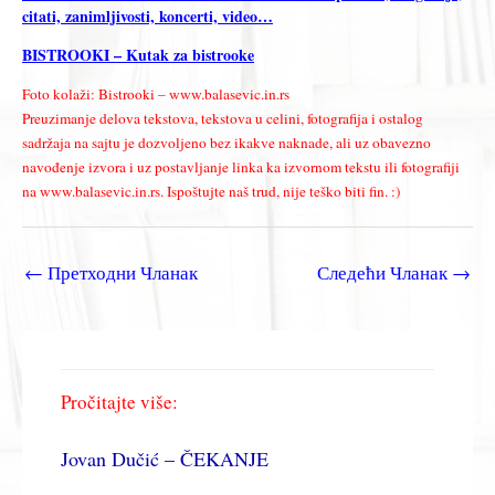
citati, zanimljivosti, koncerti, video…
BISTROOKI – Kutak za bistrooke
Foto kolaži: Bistrooki – www.balasevic.in.rs
Preuzimanje delova tekstova, tekstova u celini, fotografija i ostalog
sadržaja na sajtu je dozvoljeno bez ikakve naknade, ali uz obavezno
navođenje izvora i uz postavljanje linka ka izvornom tekstu ili fotografiji
na www.balasevic.in.rs. Ispoštujte naš trud, nije teško biti fin. :)
←
Претходни Чланак
Следећи Чланак
→
Pročitajte više:
Jovan Dučić – ČEKANJE