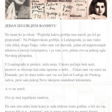
JEDAN IZGUBLJENI RANDEVU
Ne znam ko je rekao: “Pogledaj kakva groblja ima narod, pa ćeš ga
prepoznati”. Na Piskarevskom groblju, u Lenjingradu, ja sam video
vašu sliku, draga Tanja, video sam vaš dnevnik, jedan od najpotresnijih
tekstova u istoriji čovečanstva, i ja vam, evo, pišem ovo sa jednog ugla
Nevskog prospekta.
U Lenjingradu je proleće, mila moja. Uskoro počinju bele noći,
mostovi se otvaraju kao ruke uperene u nebo… Čekao sam vas sinoć na
Fontanki, pre tri dana tražio sam vas sav lud od Ladoge do Finskog
zaliva, jurio sam pokraj Neve taksijem osamdeset kilometara.
A vi ste umrli.
Ovo je moj izgubljeni randevu.
Da sam sreo neku ženu kojoj je sada trideset osam godina, a liči na vas,
pozvao bih je u „Angleter“ gde je umro moj brat po pesmi Sergej