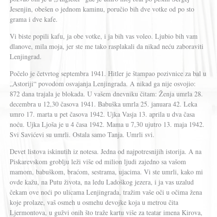
Jesenjin, obešen o jednom kaminu, poručio bih dve votke od po sto
grama i dve kafe.
Vi biste popili kafu, ja obe votke, i ja bih vas voleo. Ljubio bih vam
dlanove, mila moja, jer ste me tako rasplakali da nikad neću zaboraviti
Lenjingrad.
Počelo je četvrtog septembra 1941. Hitler je štampao pozivnice za bal u
„Astoriji“ povodom osvajanja Lenjingrada. A nikad ga nije osvojio:
872 dana trajala je blokada. U vašem dnevniku čitam: Ženja umrla 28.
decembra u 12,30 časova 1941. Babuška umrla 25. januara 42. Leka
umro 17. marta u pet časova 1942. Ujka Vasja 13. aprila u dva časa
noću. Ujka Ljoša je u 4 časa 1942. Mama u 7,30 ujutro 13. maja 1942.
Svi Savićevi su umrli. Ostala samo Tanja. Umrli svi.
Devet listova iskinutih iz notesa. Jedna od najpotresnijih istorija. A na
Piskarevskom groblju leži više od milion ljudi zajedno sa vašom
mamom, babuškom, braćom, sestrama, ujacima. Vi ste umrli, kako mi
ovde kažu, na Putu života, na ledu Ladoškog jezera, i ja vas uzalud
čekam ove noći po ulicama Lenjingrada, tražim vaše oči u očima žena
koje prolaze, vaš osmeh u osmehu devojke koja u metrou čita
Ljermontova, u gužvi onih što traže kartu više za teatar imena Kirova,