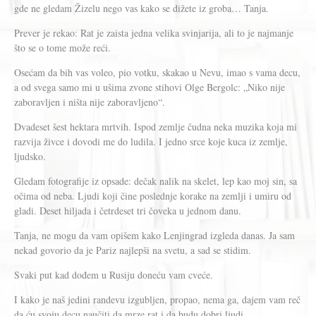
gde ne gledam Žizelu nego vas kako se dižete iz groba… Tanja.
Prever je rekao: Rat je zaista jedna velika svinjarija, ali to je najmanje
što se o tome može reći.
Osećam da bih vas voleo, pio votku, skakao u Nevu, imao s vama decu,
a od svega samo mi u ušima zvone stihovi Olge Bergolc: „Niko nije
zaboravljen i ništa nije zaboravljeno“.
Dvadeset šest hektara mrtvih. Ispod zemlje čudna neka muzika koja mi
razvija živce i dovodi me do ludila. I jedno srce koje kuca iz zemlje,
ljudsko.
Gledam fotografije iz opsade: dečak nalik na skelet, lep kao moj sin, sa
očima od neba. Ljudi koji čine poslednje korake na zemlji i umiru od
gladi. Deset hiljada i četrdeset tri čoveka u jednom danu.
Tanja, ne mogu da vam opišem kako Lenjingrad izgleda danas. Ja sam
nekad govorio da je Pariz najlepši na svetu, a sad se stidim.
Svaki put kad dođem u Rusiju doneću vam cveće.
I kako je naš jedini randevu izgubljen, propao, nema ga, dajem vam reč
da ću svoju decu naučiti da mrze rat i da budu dobri ljudi.