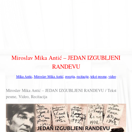
Miroslav Mika Antić – JEDAN IZGUBLJENI
RANDEVU
Mika Antic
,
Miroslav Mika Antić
,
poezija
,
recitacije
,
tekst pesme
,
video
Miroslav Mika Antić – JEDAN IZGUBLJENI RANDEVU / Tekst
pesme, Video, Recitacija