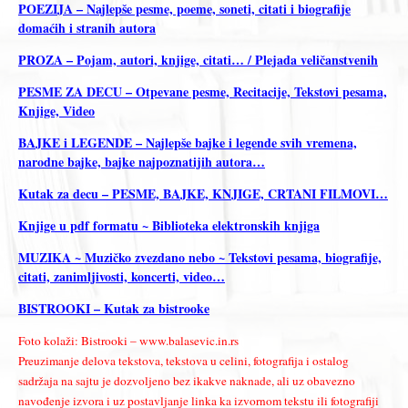
POEZIJA – Najlepše pesme, poeme, soneti, citati i biografije
domaćih i stranih autora
PROZA – Pojam, autori, knjige, citati… / Plejada veličanstvenih
PESME ZA DECU – Otpevane pesme, Recitacije, Tekstovi pesama,
Knjige, Video
BAJKE i LEGENDE – Najlepše bajke i legende svih vremena,
narodne bajke, bajke najpoznatijih autora…
Kutak za decu – PESME, BAJKE, KNJIGE, CRTANI FILMOVI…
Knjige u pdf formatu ~ Biblioteka elektronskih knjiga
MUZIKA ~ Muzičko zvezdano nebo ~ Tekstovi pesama, biografije,
citati, zanimljivosti, koncerti, video…
BISTROOKI – Kutak za bistrooke
Foto kolaži: Bistrooki – www.balasevic.in.rs
Preuzimanje delova tekstova, tekstova u celini, fotografija i ostalog
sadržaja na sajtu je dozvoljeno bez ikakve naknade, ali uz obavezno
navođenje izvora i uz postavljanje linka ka izvornom tekstu ili fotografiji