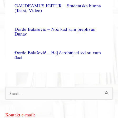
GAUDEAMUS IGITUR – Studentska himna
(Tekst, Video)
Đorđe Balašević – Noć kad sam preplivao
Dunav
Đorđe Balašević – Hej čarobnjaci svi su vam
đaci
П
р
е
Kontakt e-mail:
т