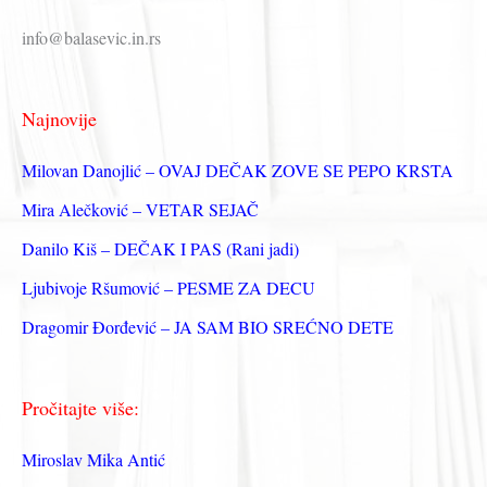
р
info@balasevic.in.rs
а
г
Najnovije
а
з
Milovan Danojlić – OVAJ DEČAK ZOVE SE PEPO KRSTA
а
Mira Alečković – VETAR SEJAČ
:
Danilo Kiš – DEČAK I PAS (Rani jadi)
Ljubivoje Ršumović – PESME ZA DECU
Dragomir Đorđević – JA SAM BIO SREĆNO DETE
Pročitajte više:
Miroslav Mika Antić