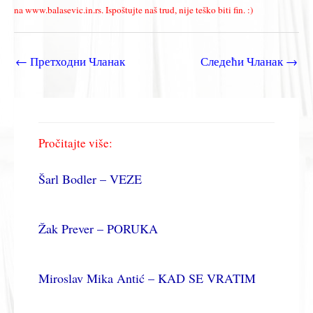
na www.balasevic.in.rs. Ispoštujte naš trud, nije teško biti fin. :)
←
Претходни Чланак
Следећи Чланак
→
Pročitajte više:
Šarl Bodler – VEZE
Žak Prever – PORUKA
Miroslav Mika Antić – KAD SE VRATIM