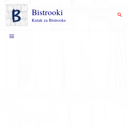
Пређи
на
Bistrooki
Прет
садржај
Kutak za Bistrooke