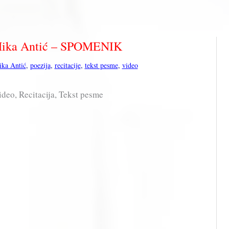
Mika Antić – SPOMENIK
ika Antić
,
poezija
,
recitacije
,
tekst pesme
,
video
eo, Recitacija, Tekst pesme