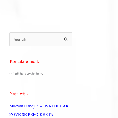
П
р
е
Kontakt e-mail:
т
р
info@balasevic.in.rs
а
г
Najnovije
а
з
Milovan Danojlić – OVAJ DEČAK
а
ZOVE SE PEPO KRSTA