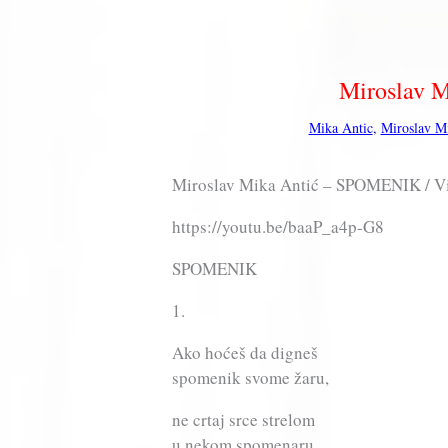
Miroslav 
Mika Antic
,
Miroslav M
Miroslav Mika Antić – SPOMENIK / Vid
https://youtu.be/baaP_a4p-G8
SPOMENIK
1.
Ako hoćeš da digneš
spomenik svome žaru,
ne crtaj srce strelom
u nekom spomenaru.