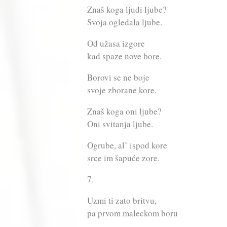
Znaš koga ljudi ljube?
Svoja ogledala ljube.
Od užasa izgore
kad spaze nove bore.
Borovi se ne boje
svoje zborane kore.
Znaš koga oni ljube?
Oni svitanja ljube.
Ogrube, al’ ispod kore
srce im šapuće zore.
7.
Uzmi ti zato britvu,
pa prvom maleckom boru