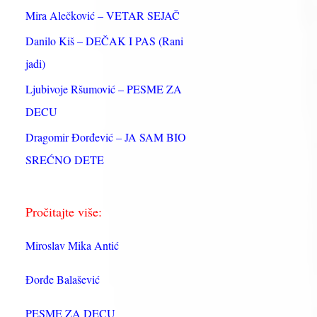
:
Mira Alečković – VETAR SEJAČ
Danilo Kiš – DEČAK I PAS (Rani
jadi)
Ljubivoje Ršumović – PESME ZA
DECU
Dragomir Đorđević – JA SAM BIO
SREĆNO DETE
Pročitajte više:
Miroslav Mika Antić
Đorđe Balašević
PESME ZA DECU