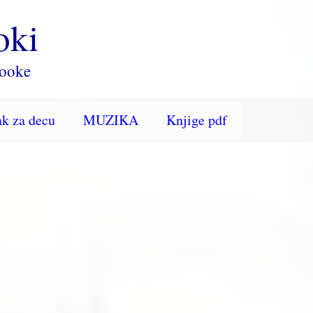
oki
rooke
k za decu
MUZIKA
Knjige pdf