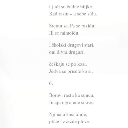
Ljudi su čudne biljke.
Kad rastu – u sebe siđu.
Sretnu se. Pa se raziđu.
Ili se mimoiđu.
I školski drugovi stari,
oni divni drugari,
češkaju se po kosi.
Jedva se prisete ko si.
6.
Borovi rastu ka suncu.
Imaju ogromne snove.
Njima u kosi oluje,
ptice i zvezde plove.