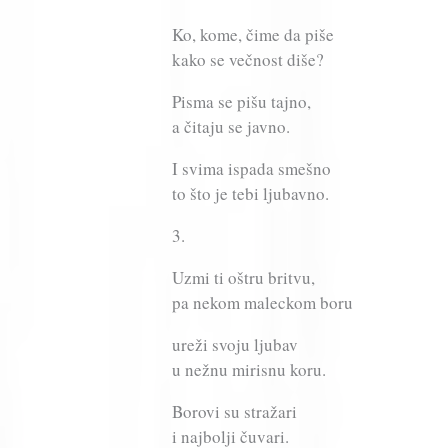
Ko, kome, čime da piše
kako se večnost diše?
Pisma se pišu tajno,
a čitaju se javno.
I svima ispada smešno
to što je tebi ljubavno.
3.
Uzmi ti oštru britvu,
pa nekom maleckom boru
ureži svoju ljubav
u nežnu mirisnu koru.
Borovi su stražari
i najbolji čuvari.