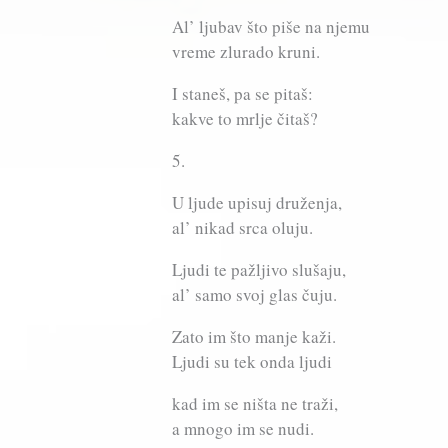
Al’ ljubav što piše na njemu
vreme zlurado kruni.
I staneš, pa se pitaš:
kakve to mrlje čitaš?
5.
U ljude upisuj druženja,
al’ nikad srca oluju.
Ljudi te pažljivo slušaju,
al’ samo svoj glas čuju.
Zato im što manje kaži.
Ljudi su tek onda ljudi
kad im se ništa ne traži,
a mnogo im se nudi.