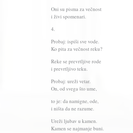
Oni su pisma za večnost
i živi spomenari.
4.
Probaj: ispiši sve vode.
Ko pita za večnost reku?
Reke se prevrtljive rode
i prevrtljivo teku.
Probaj: ureži vetar.
On, od svega što ume,
to je: da namigne, ode,
i ništa da ne razume.
Ureži ljubav u kamen.
Kamen se najmanje buni.