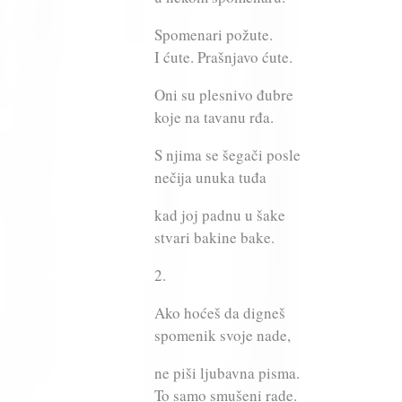
Spomenari požute.
I ćute. Prašnjavo ćute.
Oni su plesnivo đubre
koje na tavanu rđa.
S njima se šegači posle
nečija unuka tuđa
kad joj padnu u šake
stvari bakine bake.
2.
Ako hoćeš da digneš
spomenik svoje nade,
ne piši ljubavna pisma.
To samo smušeni rade.