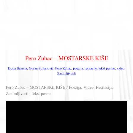
Pero Zubac – MOSTARSKE KIŠE
Duda Bezuha
,
Goran Sultanović
,
Pero Zubac
,
poezija
,
recitacije
,
tekst pesme
,
video
,
Zanimljivosti
Pero Zubac – MOSTARSKE KIŠE / Poezija, Video, Recitacija,
Zanimljivosti, Tekst pesme