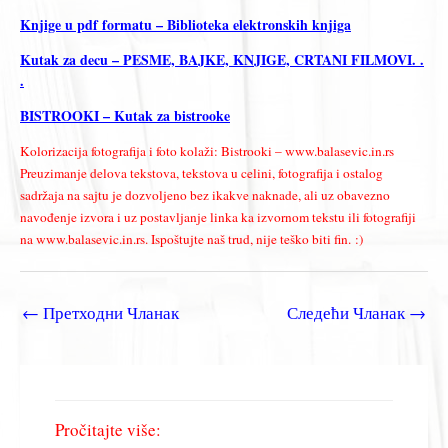
Knjige u pdf formatu – Biblioteka elektronskih knjiga
Kutak za decu – PESME, BAJKE, KNJIGE, CRTANI FILMOVI. .
.
BISTROOKI – Kutak za bistrooke
Kolorizacija fotografija i foto kolaži: Bistrooki – www.balasevic.in.rs
Preuzimanje delova tekstova, tekstova u celini, fotografija i ostalog
sadržaja na sajtu je dozvoljeno bez ikakve naknade, ali uz obavezno
navođenje izvora i uz postavljanje linka ka izvornom tekstu ili fotografiji
na www.balasevic.in.rs. Ispoštujte naš trud, nije teško biti fin. :)
←
Претходни Чланак
Следећи Чланак
→
Pročitajte više: