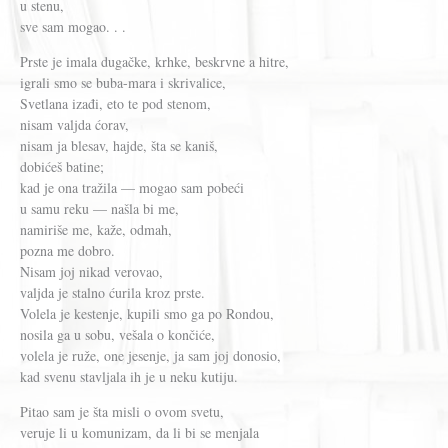
u stenu,
sve sam mogao. . .
Prste je imala dugačke, krhke, beskrvne a hitre,
igrali smo se buba-mara i skrivalice,
Svetlana izađi, eto te pod stenom,
nisam valjda ćorav,
nisam ja blesav, hajde, šta se kaniš,
dobićeš batine;
kad je ona tražila — mogao sam pobeći
u samu reku — našla bi me,
namiriše me, kaže, odmah,
pozna me dobro.
Nisam joj nikad verovao,
valjda je stalno ćurila kroz prste.
Volela je kestenje, kupili smo ga po Rondou,
nosila ga u sobu, vešala o končiće,
volela je ruže, one jesenje, ja sam joj donosio,
kad svenu stavljala ih je u neku kutiju.
Pitao sam je šta misli o ovom svetu,
veruje li u komunizam, da li bi se menjala