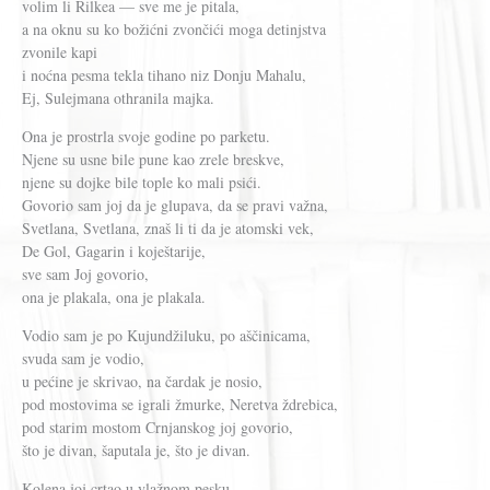
volim li Rilkea — sve me je pitala,
a na oknu su ko božićni zvončići moga detinjstva
zvonile kapi
i noćna pesma tekla tihano niz Donju Mahalu,
Ej, Sulejmana othranila majka.
Ona je prostrla svoje godine po parketu.
Njene su usne bile pune kao zrele breskve,
njene su dojke bile tople ko mali psići.
Govorio sam joj da je glupava, da se pravi važna,
Svetlana, Svetlana, znaš li ti da je atomski vek,
De Gol, Gagarin i koještarije,
sve sam Joj govorio,
ona je plakala, ona je plakala.
Vodio sam je po Kujundžiluku, po aščinicama,
svuda sam je vodio,
u pećine je skrivao, na čardak je nosio,
pod mostovima se igrali žmurke, Neretva ždrebica,
pod starim mostom Crnjanskog joj govorio,
što je divan, šaputala je, što je divan.
Kolena joj crtao u vlažnom pesku,