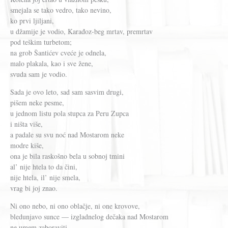
smejala se tako vedro, tako nevino,
ko prvi ljiljani,
u džamije je vodio, Karađoz-beg mrtav, premrtav
pod teškim turbetom;
na grob Šantićev cveće je odnela,
malo plakala, kao i sve žene,
svuda sam je vodio.
Sada je ovo leto, sad sam sasvim drugi,
pišem neke pesme,
u jednom listu pola stupca za Peru Zupca
i ništa više,
a padale su svu noć nad Mostarom neke
modre kiše,
ona je bila raskošno bela u sobnoj tmini
al’ nije htela to da čini,
nije htela, il’ nije smela,
vrag bi joj znao.
Ni ono nebo, ni ono oblačje, ni one krovove,
bledunjavo sunce — izgladnelog dečaka nad Mostarom
ne umem zaboraviti,