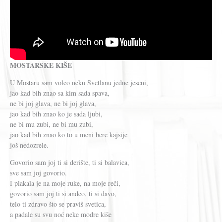
MOSTARSKE KIŠE
U Mostaru sam voleo neku Svetlanu jedne jeseni,
jao kad bih znao sa kim sada spava,
ne bi joj glava, ne bi joj glava,
jao kad bih znao ko je sada ljubi,
ne bi mu zubi, ne bi mu zubi,
jao kad bih znao ko to u meni bere kajsije
još nedozrele.
Govorio sam joj ti si derište, ti si balavica,
sve sam joj govorio.
I plakala je na moje ruke, na moje reči,
govorio sam joj ti si anđeo, ti si đavo,
telo ti zdravo što se praviš svetica,
a padale su svu noć neke modre kiše