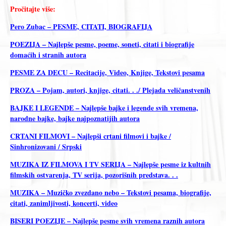
Pročitajte više:
Pero Zubac – PESME, CITATI, BIOGRAFIJA
POEZIJA – Najlepše pesme, poeme, soneti, citati i biografije
domaćih i stranih autora
PESME ZA DECU – Recitacije, Video, Knjige, Tekstovi pesama
PROZA – Pojam, autori, knjige, citati. . ./ Plejada veličanstvenih
BAJKE I LEGENDE – Najlepše bajke i legende svih vremena,
narodne bajke, bajke najpoznatijih autora
CRTANI FILMOVI – Najlepši crtani filmovi i bajke /
Sinhronizovani / Srpski
MUZIKA IZ FILMOVA I TV SERIJA – Najlepše pesme iz kultnih
filmskih ostvarenja, TV serija, pozorišnih predstava. . .
MUZIKA – Muzičko zvezdano nebo – Tekstovi pesama, biografije,
citati, zanimljivosti, koncerti, video
BISERI POEZIJE – Najlepše pesme svih vremena raznih autora