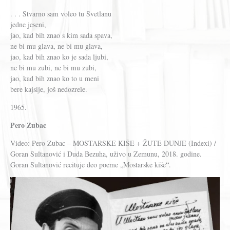
. . . Stvarno sam voleo tu Svetlanu
jedne jeseni,
jao, kad bih znao s kim sada spava,
ne bi mu glava, ne bi mu glava,
jao, kad bih znao ko je sada ljubi,
ne bi mu zubi, ne bi mu zubi,
jao, kad bih znao ko to u meni
bere kajsije, još nedozrele.
1965.
Pero Zubac
Video: Pero Zubac – MOSTARSKE KIŠE + ŽUTE DUNJE (Indexi) /
Goran Sultanović i Duda Bezuha, uživo u Zemunu, 2018. godine.
Goran Sultanović recituje deo poeme „Mostarske kiše“.