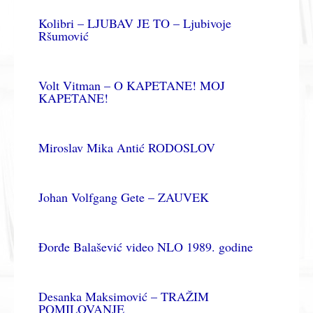
Kolibri – LJUBAV JE TO – Ljubivoje
Ršumović
Volt Vitman – O KAPETANE! MOJ
KAPETANE!
Miroslav Mika Antić RODOSLOV
Johan Volfgang Gete – ZAUVEK
Đorđe Balašević video NLO 1989. godine
Desanka Maksimović – TRAŽIM
POMILOVANJE