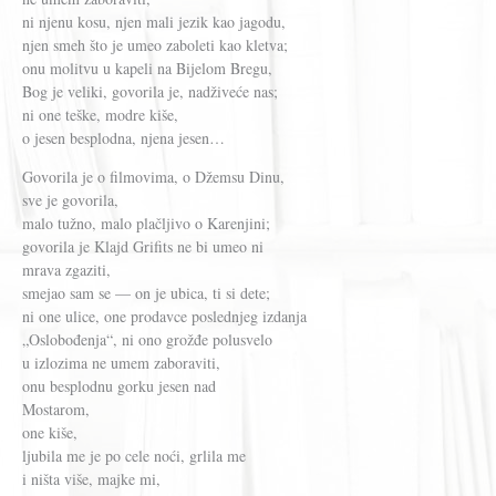
ni njenu kosu, njen mali jezik kao jagodu,
njen smeh što je umeo zaboleti kao kletva;
onu molitvu u kapeli na Bijelom Bregu,
Bog je veliki, govorila je, nadživeće nas;
ni one teške, modre kiše,
o jesen besplodna, njena jesen…
Govorila je o filmovima, o Džemsu Dinu,
sve je govorila,
malo tužno, malo plačljivo o Karenjini;
govorila je Klajd Grifits ne bi umeo ni
mrava zgaziti,
smejao sam se — on je ubica, ti si dete;
ni one ulice, one prodavce poslednjeg izdanja
„Oslobođenja“, ni ono grožđe polusvelo
u izlozima ne umem zaboraviti,
onu besplodnu gorku jesen nad
Mostarom,
one kiše,
ljubila me je po cele noći, grlila me
i ništa više, majke mi,