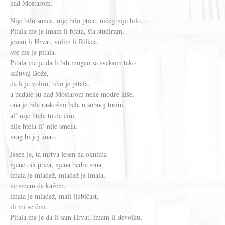
nad Mostarom.
Nije bilo sunca, nije bilo ptica, ničeg nije bilo.
Pitala me je imam li brata, šta studiram,
jesam li Hrvat, volim li Rilkea,
sve me je pitala.
Pitala me je da li bih mogao sa svakom tako
sačuvaj Bože,
da li je volim, tiho je pitala,
a padale su nad Mostarom neke modre kiše,
ona je bila raskošno bela u sobnoj tmini
al’ nije htela to da čini,
nije htela il’ nije smela,
vrag bi joj znao.
Jesen je, ta mrtva jesen na oknima
njene oči ptica, njena bedra srna,
imala je mladež, mladež je imala,
ne smem da kažem,
imala je mladež, mali ljubičast,
ili mi se čini.
Pitala me je da li sam Hrvat, imam li devojku,