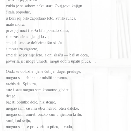
vukla je sa sobom neku staru Cvajgovu knjigu,
čitala popodne,
u kosi joj bilo zapretano leto, žutilo sunca,
malo mora,
prve joj noći i koža bila pomalo slana,
ribe zaspale u njenoj krvi;
smejali smo se dečacima što skaču
s mosta za cigarete,
smejali se jer nije leto, a oni skaču — baš su deca,
govorila je: mogu umreti, mogu dobiti upalu pluća. . .
Onda su dolazile njene ćutnje, duge, preduge,
mogao sam slobodno misliti o svemu,
razbistriti Spinozu,
sate i sate mogao sam komotno gledati
druge,
bacati oblutke dole, niz stenje,
mogao sam sasvim otići nekud, otići daleko,
mogao sam umreti onako sam u njenom krilu,
samlji od sviju,
mogao sam se pretvoriti u pticu, u vodu,