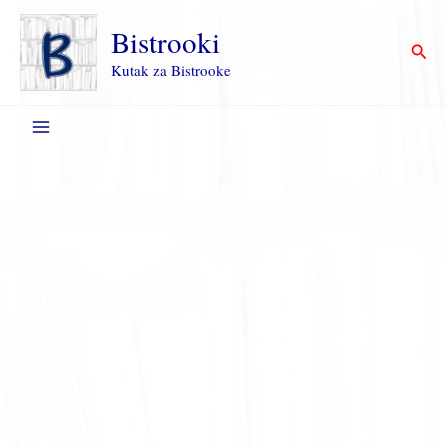
Пређи
на
Bistrooki
Прет
садржај
Kutak za Bistrooke