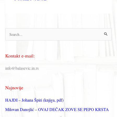
П
р
е
Kontakt e-mail:
т
р
info@balasevic.in.rs
а
г
Najnovije
а
з
HAJDI – Johana Špiri (knjiga, pdf)
а
Milovan Danojlić – OVAJ DEČAK ZOVE SE PEPO KRSTA
: