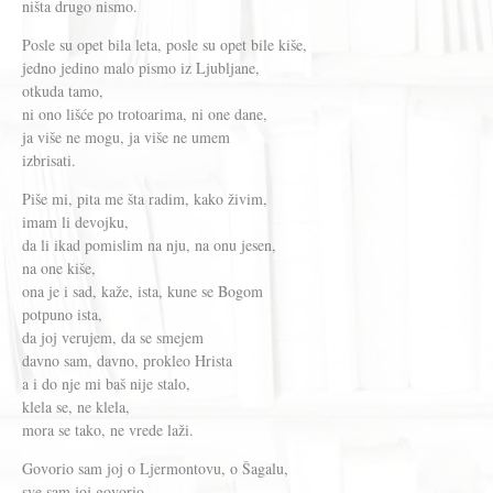
ništa drugo nismo.
Posle su opet bila leta, posle su opet bile kiše,
jedno jedino malo pismo iz Ljubljane,
otkuda tamo,
ni ono lišće po trotoarima, ni one dane,
ja više ne mogu, ja više ne umem
izbrisati.
Piše mi, pita me šta radim, kako živim,
imam li devojku,
da li ikad pomislim na nju, na onu jesen,
na one kiše,
ona je i sad, kaže, ista, kune se Bogom
potpuno ista,
da joj verujem, da se smejem
davno sam, davno, prokleo Hrista
a i do nje mi baš nije stalo,
klela se, ne klela,
mora se tako, ne vrede laži.
Govorio sam joj o Ljermontovu, o Šagalu,
sve sam joj govorio,