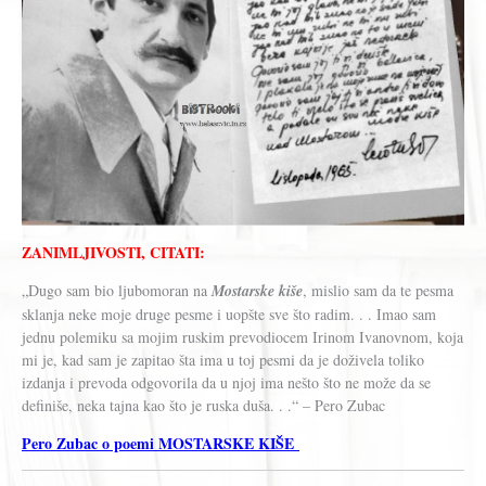
ZANIMLJIVOSTI, CITATI:
„Dugo sam bio ljubomoran na
Mostarske kiše
, mislio sam da te pesma
sklanja neke moje druge pesme i uopšte sve što radim. . . Imao sam
jednu polemiku sa mojim ruskim prevodiocem Irinom Ivanovnom, koja
mi je, kad sam je zapitao šta ima u toj pesmi da je doživela toliko
izdanja i prevoda odgovorila da u njoj ima nešto što ne može da se
definiše, neka tajna kao što je ruska duša. . .“ – Pero Zubac
Pero Zubac o poemi MOSTARSKE KIŠE