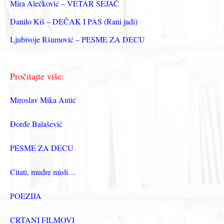
Mira Alečković – VETAR SEJAČ
Danilo Kiš – DEČAK I PAS (Rani jadi)
Ljubivoje Ršumović – PESME ZA DECU
Pročitajte više:
Miroslav Mika Antić
Đorđe Balašević
PESME ZA DECU
Citati, mudre misli…
POEZIJA
CRTANI FILMOVI