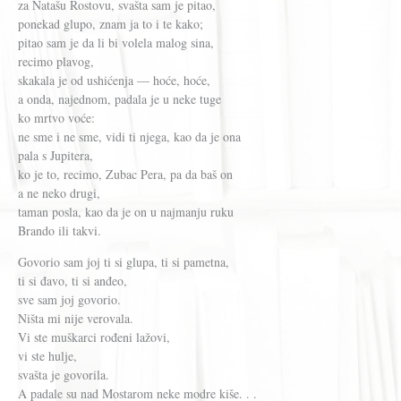
za Natašu Rostovu, svašta sam je pitao,
ponekad glupo, znam ja to i te kako;
pitao sam je da li bi volela malog sina,
recimo plavog,
skakala je od ushićenja — hoće, hoće,
a onda, najednom, padala je u neke tuge
ko mrtvo voće:
ne sme i ne sme, vidi ti njega, kao da je ona
pala s Jupitera,
ko je to, recimo, Zubac Pera, pa da baš on
a ne neko drugi,
taman posla, kao da je on u najmanju ruku
Brando ili takvi.
Govorio sam joj ti si glupa, ti si pametna,
ti si đavo, ti si anđeo,
sve sam joj govorio.
Ništa mi nije verovala.
Vi ste muškarci rođeni lažovi,
vi ste hulje,
svašta je govorila.
A padale su nad Mostarom neke modre kiše. . .