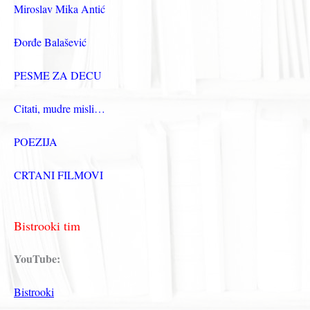
Miroslav Mika Antić
Đorđe Balašević
PESME ZA DECU
Citati, mudre misli…
POEZIJA
CRTANI FILMOVI
Bistrooki tim
YouTube:
Bistrooki