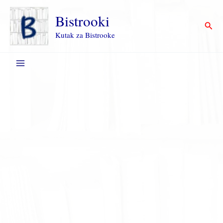
Пређи
на
Bistrooki
Прет
садржај
Kutak za Bistrooke