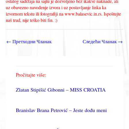
ostalog sadržaja na sajtu je dozvoljeno bez ikakve naknade, ali
uz obavezno navođenje izvora i uz postavljanje linka ka
izvornom tekstu ili fotografiji na www.balasevic.in.rs. Ispoštujte
naš trud, nije teško biti fin. :)
←
Претходни Чланак
Следећи Чланак
→
Pročitajte više:
Zlatan Stipišić Gibonni – MISS CROATIA
Branislav Brana Petrović – Jeste dođu meni