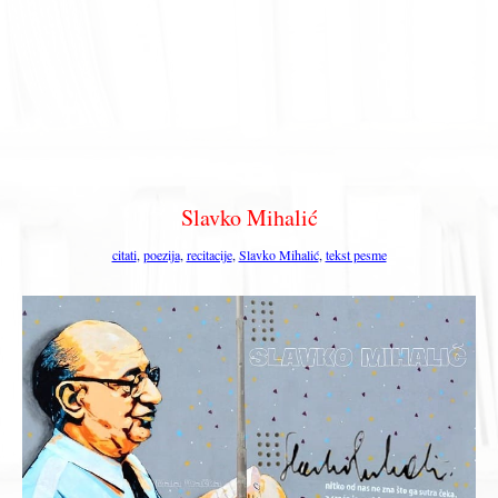
Slavko Mihalić
citati
,
poezija
,
recitacije
,
Slavko Mihalić
,
tekst pesme