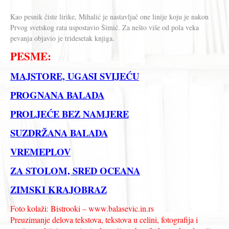
Kao pesnik čiste lirike, Mihalić je nastavljač one linije koju je nakon
Prvog svetskog rata uspostavio Šimić. Za nešto više od pola veka
pevanja objavio je tridesetak knjiga.
PESME:
MAJSTORE, UGASI SVIJEĆU
PROGNANA BALADA
PROLJEĆE BEZ NAMJERE
SUZDRŽANA BALADA
VREMEPLOV
ZA STOLOM, SRED OCEANA
ZIMSKI KRAJOBRAZ
Foto kolaži: Bistrooki – www.balasevic.in.rs
Preuzimanje delova tekstova, tekstova u celini, fotografija i