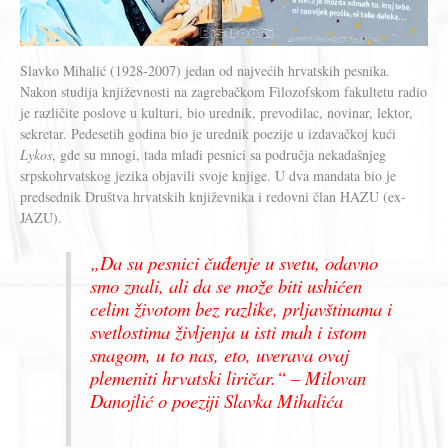
Slavko Mihalić (1928-2007) jedan od najvećih hrvatskih pesnika.
Nakon studija književnosti na zagrebačkom Filozofskom fakultetu radio
je različite poslove u kulturi, bio urednik, prevodilac, novinar, lektor,
sekretar. Pedesetih godina bio je urednik poezije u izdavačkoj kući
Lykos
, gde su mnogi, tada mladi pesnici sa područja nekadašnjeg
srpskohrvatskog jezika objavili svoje knjige. U dva mandata bio je
predsednik Društva hrvatskih književnika i redovni član HAZU (ex-
JAZU).
„Da su pesnici čuđenje u svetu, odavno
smo znali, ali da se može biti ushićen
celim životom bez razlike, prljavštinama i
svetlostima življenja u isti mah i istom
snagom, u to nas, eto, uverava ovaj
plemeniti hrvatski liričar.“ – Milovan
Danojlić o poeziji Slavka Mihalića