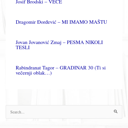
Josif Brodski – VEČE
Dragomir Đorđević – MI IMAMO MAŠTU
Jovan Jovanović Zmaj – PESMA NIKOLI
TESLI
Rabindranat Tagor – GRADINAR 30 (Ti si
večernji oblak…)
П
р
е