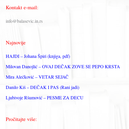
Kontakt e-mail:
т
р
info@balasevic.in.rs
а
г
Najnovije
а
з
HAJDI – Johana Špiri (knjiga, pdf)
а
Milovan Danojlić – OVAJ DEČAK ZOVE SE PEPO KRSTA
:
Mira Alečković – VETAR SEJAČ
Danilo Kiš – DEČAK I PAS (Rani jadi)
Ljubivoje Ršumović – PESME ZA DECU
Pročitajte više: