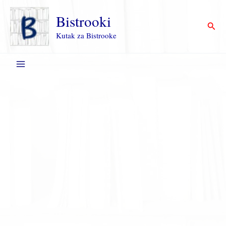
Пређи
на
Bistrooki
Прет
садржај
Kutak za Bistrooke