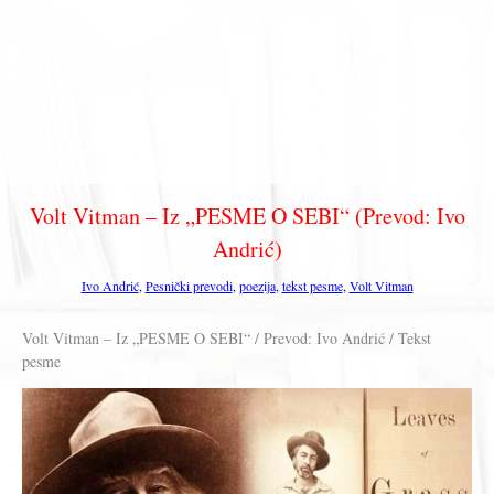
Volt Vitman – Iz „PESME O SEBI“ (Prevod: Ivo
Andrić)
Ivo Andrić
,
Pesnički prevodi
,
poezija
,
tekst pesme
,
Volt Vitman
Volt Vitman – Iz „PESME O SEBI“ / Prevod: Ivo Andrić / Tekst
pesme