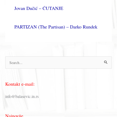
Jovan Dučić – ĆUTANJE
PARTIZAN (The Partisan) – Darko Rundek
П
р
е
Kontakt e-mail:
т
р
info@balasevic.in.rs
а
г
Najnovije