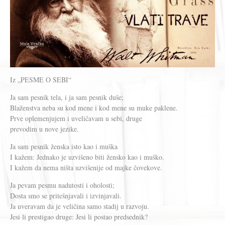
Iz „PESME O SEBI“
Ja sam pesnik tela, i ja sam pesnik duše;
Blaženstva neba su kod mene i kod mene su muke paklene.
Prve oplemenjujem i uveličavam u sebi, druge
prevodim u nove jezike.
Ja sam pesnik ženska isto kao i muška
I kažem: Jednako je uzvišeno biti žensko kao i muško.
I kažem da nema ništa uzvišenije od majke čovekove.
Ja pevam pesmu nadutosti i oholosti;
Dosta smo se pritešnjavali i izvinjavali.
Ja uveravam da je veličina samo stadij u razvoju.
Jesi li prestigao druge: Jesi li postao predsednik?