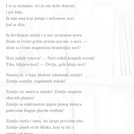
I to je neznatno: svi će oni dotle doterati,
i još dalje.
Ja sam onaj koji putuje s milosnom noći,
kad se diže;
Ja dovikujem zemlji i u noć zavijenom moru:
Stisni se čvrsto golim prsima uza me, o noći, —
stisni se čvrsto magnetična hraniteljice noći!
Noći južnih vetrova! — Noći retkih krupnih zvezda!
Tiha, lelujava noći! — Divlja, gola letnja noći!
Nasmej se, o lepa, hladom zahuknuta zemljo!
Zemljo usnulih, rasplinutih stabala!
Zemljo iza sunčeva zalaska! Zemljo maglom
obavitih planina!
Zemljo sa staklenastim sjajem punog meseca,
pokrivena blagim plavim svetlom!
Zemljo svetla i tame, što šaraju površinu reke.
Zemljo jasnih sivih oblaka, koji su širi i
jasniji rad mene.