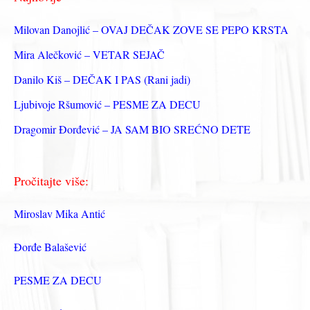
а
з
Milovan Danojlić – OVAJ DEČAK ZOVE SE PEPO KRSTA
а
Mira Alečković – VETAR SEJAČ
:
Danilo Kiš – DEČAK I PAS (Rani jadi)
Ljubivoje Ršumović – PESME ZA DECU
Dragomir Đorđević – JA SAM BIO SREĆNO DETE
Pročitajte više:
Miroslav Mika Antić
Đorđe Balašević
PESME ZA DECU