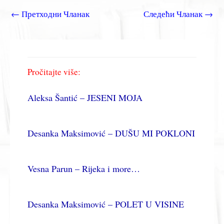
←
Претходни Чланак
Следећи Чланак
→
Pročitajte više:
Aleksa Šantić – JESENI MOJA
Desanka Maksimović – DUŠU MI POKLONI
Vesna Parun – Rijeka i more…
Desanka Maksimović – POLET U VISINE