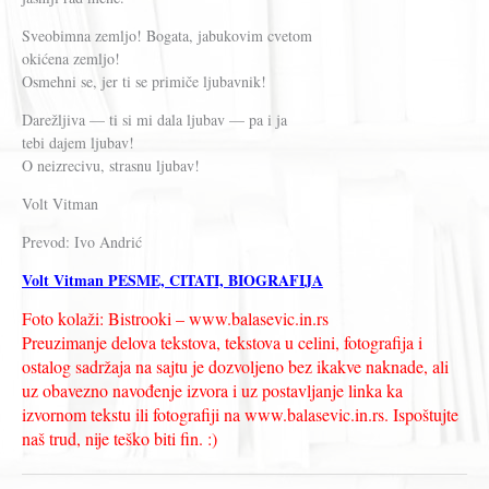
Sveobimna zemljo! Bogata, jabukovim cvetom
okićena zemljo!
Osmehni se, jer ti se primiče ljubavnik!
Darežljiva — ti si mi dala ljubav — pa i ja
tebi dajem ljubav!
O neizrecivu, strasnu ljubav!
Volt Vitman
Prevod: Ivo Andrić
Volt Vitman PESME, CITATI, BIOGRAFIJA
Foto kolaži: Bistrooki – www.balasevic.in.rs
Preuzimanje delova tekstova, tekstova u celini, fotografija i
ostalog sadržaja na sajtu je dozvoljeno bez ikakve naknade, ali
uz obavezno navođenje izvora i uz postavljanje linka ka
izvornom tekstu ili fotografiji na www.balasevic.in.rs. Ispoštujte
naš trud, nije teško biti fin. :)