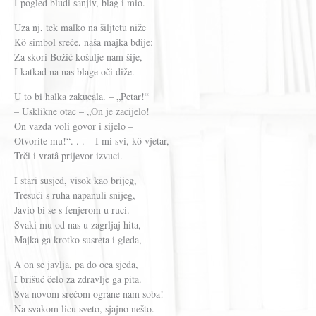
I pogled bludi sanjiv, blag i mio.
Uza nj, tek malko na šiljtetu niže
Kô simbol sreće, naša majka bdije;
Za skori Božić košulje nam šije,
I katkad na nas blage oči diže.
U to bi halka zakucala. – „Petar!“
– Usklikne otac – „On je zacijelo!
On vazda voli govor i sijelo –
Otvorite mu!“. . . – I mi svi, kô vjetar,
Trči i vratâ prijevor izvuci.
I stari susjed, visok kao brijeg,
Tresući s ruha napanuli snijeg,
Javio bi se s fenjerom u ruci.
Svaki mu od nas u zagrljaj hita,
Majka ga krotko susreta i gleda,
A on se javlja, pa do oca sjeda,
I brišuć čelo za zdravlje ga pita.
Sva novom srećom ograne nam soba!
Na svakom licu sveto, sjajno nešto.