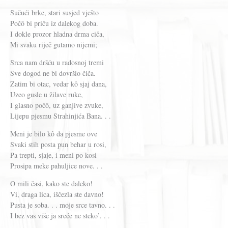
Sučući brke, stari susjed vješto
Počô bi priču iz dalekog doba.
I dokle prozor hladna drma ciča,
Mi svaku riječ gutamo nijemi;
Srca nam dršću u radosnoj tremi
Sve dogod ne bi dovršio čiča.
Zatim bi otac, vedar kô sjaj dana,
Uzeo gusle u žilave ruke,
I glasno počô, uz ganjive zvuke,
Lijepu pjesmu Strahinjića Bana. . .
Meni je bilo kô da pjesme ove
Svaki stih posta pun behar u rosi,
Pa trepti, sjaje, i meni po kosi
Prosipa meke pahuljice nove. . .
O mili časi, kako ste daleko!
Vi, draga lica, iščezla ste davno!
Pusta je soba. . . moje srce tavno. . .
I bez vas više ja sreće ne steko’. . .