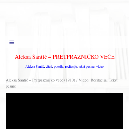
Aleksa Šantić – PRETPRAZNIČKO VEČE
Aleksa Šantić
,
citati
,
poezija
,
recitacije
,
tekst pesme
,
video
Aleksa Šantić – Pretprazničko veče (1910) / Video, Recitacija, Tekst
pesme