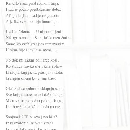
Kandilo i sad pred ikonom tinja,
I sad je pozno predbožićnje doba;
Al’ gluha jama sad je moja soba,
A ja list sveo pod bjelinom inja.
Uzalud čekam. . . U nijemoj sjeni
Nikoga nema. . . Sam, kô kamen ćutim.
Samo što orah granjem zamrznutim
U okna bije i javlja se meni. . .
No dok mi mutni boli srce kose,
Kô studen travku uvrh krša gola –
Iz mojih knjiga, sa prašnjava stola,
Ja čujem šušanj kô viline kose.
Gle! Sad se redom rasklapaju same
Sve knjige stare, snovi čežnje duge –
Miču se, trepte jedna pokraj druge,
I njihov šumor kô da pada na me.
Sanjam li? Il’ bi ovo java bila?
Iz rastvorenih listova i strana
Prhnuše lake ptice, kô sa grana,