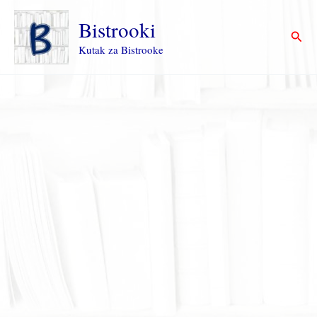
Пређи
на
Bistrooki
Прет
садржај
Kutak za Bistrooke