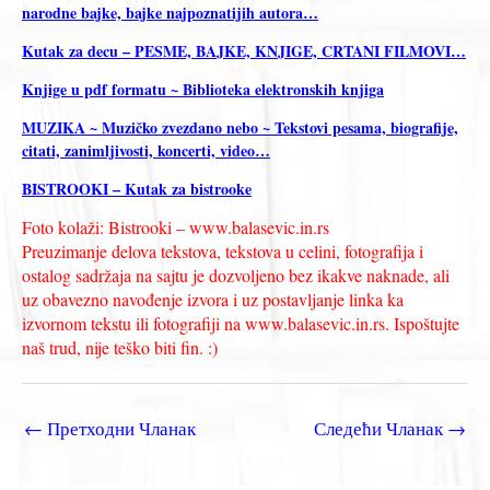
narodne bajke, bajke najpoznatijih autora…
Kutak za decu – PESME, BAJKE, KNJIGE, CRTANI FILMOVI…
Knjige u pdf formatu ~ Biblioteka elektronskih knjiga
MUZIKA ~ Muzičko zvezdano nebo ~ Tekstovi pesama, biografije,
citati, zanimljivosti, koncerti, video…
BISTROOKI – Kutak za bistrooke
Foto kolaži: Bistrooki – www.balasevic.in.rs
Preuzimanje delova tekstova, tekstova u celini, fotografija i
ostalog sadržaja na sajtu je dozvoljeno bez ikakve naknade, ali
uz obavezno navođenje izvora i uz postavljanje linka ka
izvornom tekstu ili fotografiji na www.balasevic.in.rs. Ispoštujte
naš trud, nije teško biti fin. :)
←
Претходни Чланак
Следећи Чланак
→