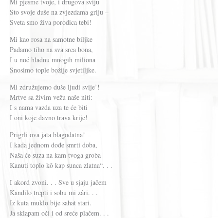
Mi pjesme tvoje, i drugova sviju
Što svoje duše na zvjezdama griju –
Sveta smo živa porodica tebi!
Mi kao rosa na samotne biljke
Padamo tiho na sva srca bona,
I u noć hladnu mnogih miliona
Snosimo tople božije svjetiljke.
Mi združujemo duše ljudi svije’!
Mrtve sa živim vežu naše niti:
I s nama vazda uza te će biti
I oni koje davno trava krije!
Prigrli ova jata blagodatna!
I kada jednom dođe smrti doba,
Naša će suza na kam tvoga groba
Kanuti toplo kô kap sunca zlatna“. . .
I akord zvoni. . . Sve u sjaju jačem
Kandilo trepti i sobu mi zâri. . .
Iz kuta muklo bije sahat stari.
Ja sklapam oči i od sreće plačem. . .