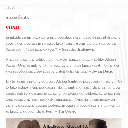
1910.
Aleksa Šantić
CITATI
Ja nikada nisam bez suze u grlu pročitao, i čini mi se da nikad drukčije
neću moći pročitati nego tako, kroz tužni i srećni prelom suze očinje,
Skender Kulenović
Šantićevo „Pretprazničko veče“. –
Nijedan pisac nije toliko ličio na svoje književno delo koliko Aleksa
Šantić. Ovaj pesnik je bio najveće dete u našoj književnosti. On je sva
Jovan Dučić
svoja svedočenja crpio iz svog čistog detinjeg srca. –
Divlje snage i pitome dobrote, Aleksa Šantić je posve zdrav i iskren. Uz
to tako jednostavan, nesložen i tako primitivno jasan, da je nama, djeci
druge, daleko složenije generacije, poraženoj od tolikoga zdravlja, radi
toga pomalo nejasan iako vrlo simpatičan. Osnovni utisak njegovoh
djela jest osećanje nečega toploga, nečega što hoće da živi u punoći, da
Tin Ujević
se kreće u slobodi, da se bori. –