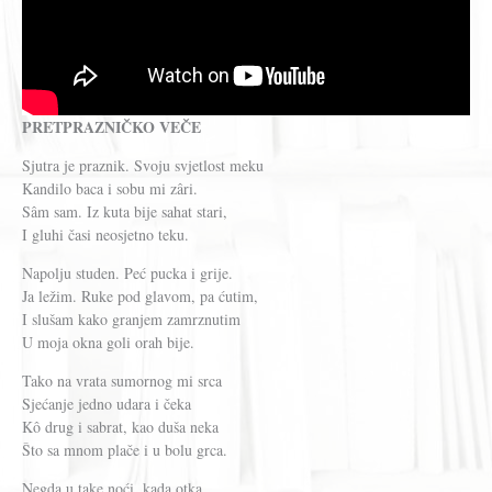
PRETPRAZNIČKO VEČE
Sjutra je praznik. Svoju svjetlost meku
Kandilo baca i sobu mi zâri.
Sâm sam. Iz kuta bije sahat stari,
I gluhi časi neosjetno teku.
Napolju studen. Peć pucka i grije.
Ja ležim. Ruke pod glavom, pa ćutim,
I slušam kako granjem zamrznutim
U moja okna goli orah bije.
Tako na vrata sumornog mi srca
Sjećanje jedno udara i čeka
Kô drug i sabrat, kao duša neka
Što sa mnom plače i u bolu grca.
Negda u take noći, kada otka