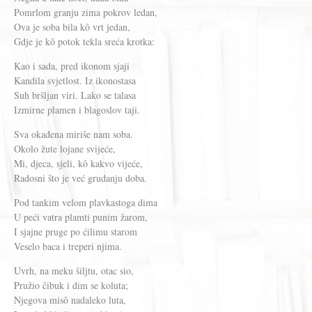
Pomrlom granju zima pokrov ledan,
Ova je soba bila kô vrt jedan,
Gdje je kô potok tekla sreća krotka:
Kao i sada, pred ikonom sjaji
Kandila svjetlost. Iz ikonostasa
Suh bršljan viri. Lako se talasa
Izmirne plamen i blagoslov taji.
Sva okađena miriše nam soba.
Okolo žute lojane svijeće,
Mi, djeca, sjeli, kô kakvo vijeće,
Radosni što je već grudanju doba.
Pod tankim velom plavkastoga dima
U peći vatra plamti punim žarom,
I sjajne pruge po ćilimu starom
Veselo baca i treperi njima.
Uvrh, na meku šiljtu, otac sio,
Pružio čibuk i dim se koluta;
Njegova misô nadaleko luta,