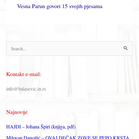
Vesna Parun govori 15 svojih pjesama
П
р
е
Kontakt e-mail:
т
р
info@balasevic.in.rs
а
г
Najnovije
а
з
HAJDI – Johana Špiri (knjiga, pdf)
а
Milovan Danojlić – OVAJ DEČAK ZOVE SE PEPO KRSTA