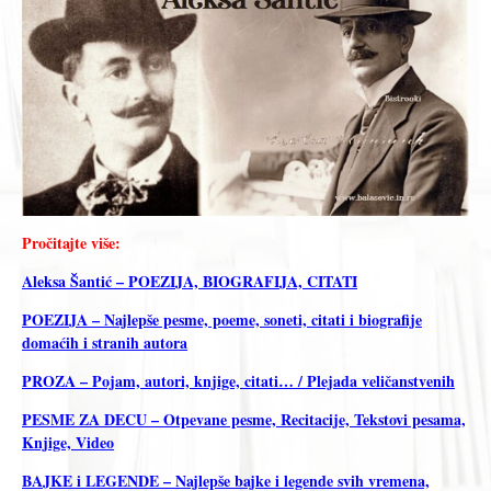
Pročitajte više:
Aleksa Šantić – POEZIJA, BIOGRAFIJA, CITATI
POEZIJA – Najlepše pesme, poeme, soneti, citati i biografije
domaćih i stranih autora
PROZA – Pojam, autori, knjige, citati… / Plejada veličanstvenih
PESME ZA DECU – Otpevane pesme, Recitacije, Tekstovi pesama,
Knjige, Video
BAJKE i LEGENDE – Najlepše bajke i legende svih vremena,