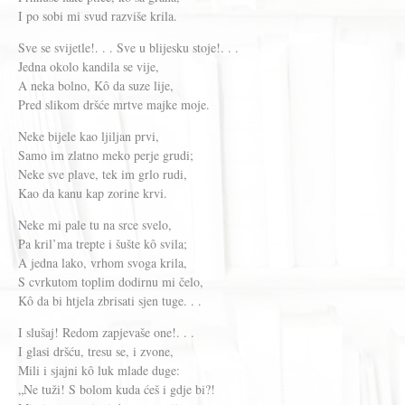
I po sobi mi svud razviše krila.
Sve se svijetle!. . . Sve u blijesku stoje!. . .
Jedna okolo kandila se vije,
A neka bolno, Kô da suze lije,
Pred slikom dršće mrtve majke moje.
Neke bijele kao ljiljan prvi,
Samo im zlatno meko perje grudi;
Neke sve plave, tek im grlo rudi,
Kao da kanu kap zorine krvi.
Neke mi pale tu na srce svelo,
Pa kril’ma trepte i šušte kô svila;
A jedna lako, vrhom svoga krila,
S cvrkutom toplim dodirnu mi čelo,
Kô da bi htjela zbrisati sjen tuge. . .
I slušaj! Redom zapjevaše one!. . .
I glasi dršću, tresu se, i zvone,
Mili i sjajni kô luk mlade duge:
„Ne tuži! S bolom kuda ćeš i gdje bi?!