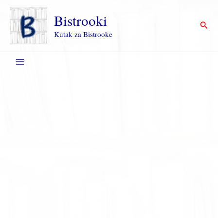
Пређи
на
Bistrooki
Прет
садржај
Kutak za Bistrooke