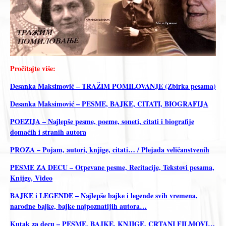
Pročitajte više:
Desanka Maksimović – TRAŽIM POMILOVANJE (Zbirka pesama)
Desanka Maksimović – PESME, BAJKE, CITATI, BIOGRAFIJA
POEZIJA – Najlepše pesme, poeme, soneti, citati i biografije
domaćih i stranih autora
PROZA – Pojam, autori, knjige, citati… / Plejada veličanstvenih
PESME ZA DECU – Otpevane pesme, Recitacije, Tekstovi pesama,
Knjige, Video
BAJKE i LEGENDE – Najlepše bajke i legende svih vremena,
narodne bajke, bajke najpoznatijih autora…
Kutak za decu – PESME, BAJKE, KNJIGE, CRTANI FILMOVI…