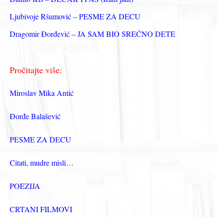
Ljubivoje Ršumović – PESME ZA DECU
Dragomir Đorđević – JA SAM BIO SREĆNO DETE
Pročitajte više:
Miroslav Mika Antić
Đorđe Balašević
PESME ZA DECU
Citati, mudre misli…
POEZIJA
CRTANI FILMOVI