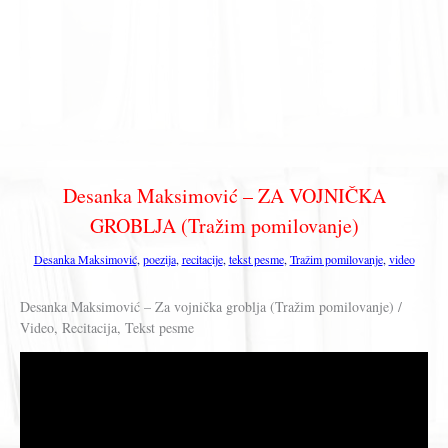
Desanka Maksimović – ZA VOJNIČKA
GROBLJA (Tražim pomilovanje)
Desanka Maksimović
,
poezija
,
recitacije
,
tekst pesme
,
Tražim pomilovanje
,
video
Desanka Maksimović – Za vojnička groblja (Tražim pomilovanje) /
Video, Recitacija, Tekst pesme