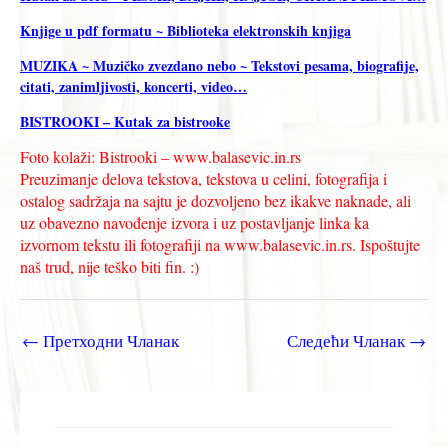
Knjige u pdf formatu ~ Biblioteka elektronskih knjiga
MUZIKA ~ Muzičko zvezdano nebo ~ Tekstovi pesama, biografije,
citati, zanimljivosti, koncerti, video…
BISTROOKI – Kutak za bistrooke
Foto kolaži: Bistrooki – www.balasevic.in.rs
Preuzimanje delova tekstova, tekstova u celini, fotografija i
ostalog sadržaja na sajtu je dozvoljeno bez ikakve naknade, ali
uz obavezno navođenje izvora i uz postavljanje linka ka
izvornom tekstu ili fotografiji na www.balasevic.in.rs. Ispoštujte
naš trud, nije teško biti fin. :)
←
Претходни Чланак
Следећи Чланак
→