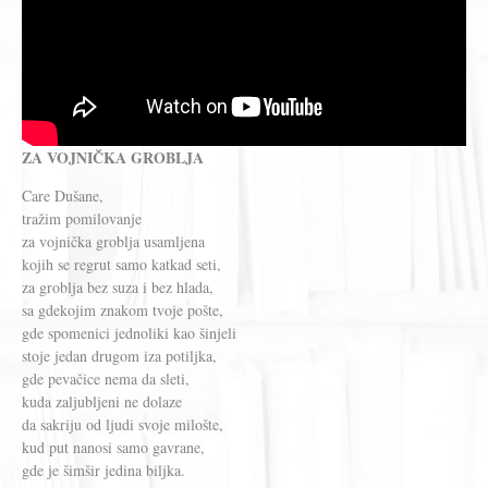
ZA VOJNIČKA GROBLJA
Care Dušane,
tražim pomilovanje
za vojnička groblja usamljena
kojih se regrut samo katkad seti,
za groblja bez suza i bez hlada,
sa gdekojim znakom tvoje pošte,
gde spomenici jednoliki kao šinjeli
stoje jedan drugom iza potiljka,
gde pevačice nema da sleti,
kuda zaljubljeni ne dolaze
da sakriju od ljudi svoje milošte,
kud put nanosi samo gavrane,
gde je šimšir jedina biljka.