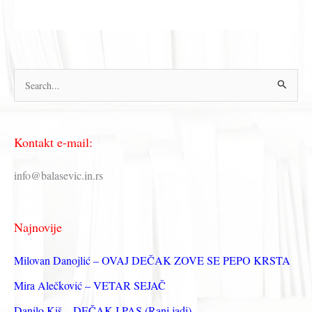
П
р
е
Kontakt e-mail:
т
р
info@balasevic.in.rs
а
г
Najnovije
а
з
Milovan Danojlić – OVAJ DEČAK ZOVE SE PEPO KRSTA
а
Mira Alečković – VETAR SEJAČ
:
Danilo Kiš – DEČAK I PAS (Rani jadi)