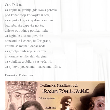
Care Dušane,
za vojnička groblja gde svaka parcela
pod konac stoji ko vojska u četi,
za vojnika koga kraj druma sahrane
bez sebarske zapevke gorke,
daleko od rodnog potoka i sela;
za izginule u svetu povorke
odnekud iz Leđena, iz Carigrada,
kojima se majka i danas nada,
za groblja onih koje su carevi
u neznane zemlje slali da ginu,
za vojnička groblja u čas večernji,
za njihovu podzemnu i nadzemnu tišinu.
Desanka Maksimović