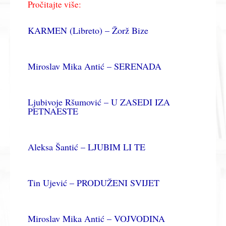
Pročitajte više:
KARMEN (Libreto) – Žorž Bize
Miroslav Mika Antić – SERENADA
Ljubivoje Ršumović – U ZASEDI IZA
PETNAESTE
Aleksa Šantić – LJUBIM LI TE
Tin Ujević – PRODUŽENI SVIJET
Miroslav Mika Antić – VOJVODINA