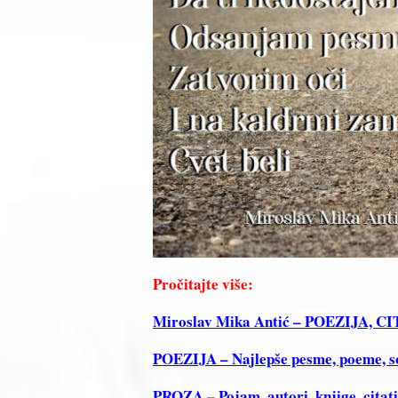
Pročitajte više:
Miroslav Mika Antić – POEZIJA, 
POEZIJA – Najlepše pesme, poeme, sone
PROZA – Pojam, autori, knjige, citat