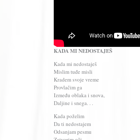
KADA MI NEDOSTAJEŠ
Kada mi nedostaješ
Mislim tuđe misli
Kradem svoje vreme
Provlačim ga
Između oblaka i snova,
Daljine i snega. . .
Kada poželim
Da ti nedostajem
Odsanjam pesmu
Zatvorim oči