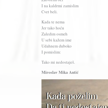
I na kaldrmi zamislim
Cvet beli.
Kada te nema
Jer tako hoću
Zaledim osmeh
U sebi kažem ime
Udahnem duboko
I pomislim:
Tako mi nedostaješ.
Miroslav Mika Antić