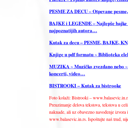
PESME ZA DECU – Otpevane pesme, Re
BAJKE i LEGENDE – Najlepše bajke i 
najpoznatijih autora…
Kutak za decu – PESME, BAJKE, 
Knjige u pdf formatu ~ Biblioteka ele
MUZIKA ~ Muzičko zvezdano nebo ~ Tek
koncerti, video…
BISTROOKI – Kutak za bistrooke
Foto kolaži: Bistrooki – www.balasevic.in.r
Preuzimanje delova tekstova, tekstova u celin
naknade, ali uz obavezno navođenje izvora i 
www.balasevic.in.rs. Ispoštujte naš trud, nije 