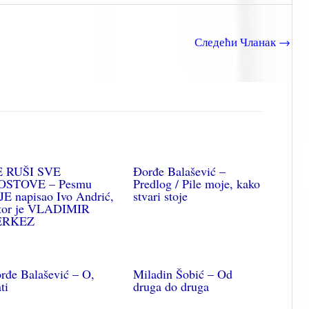
Следећи Чланак
→
 RUŠI SVE
Đorđe Balašević –
STOVE – Pesmu
Predlog / Pile moje, kako
JE napisao Ivo Andrić,
stvari stoje
tor je VLADIMIR
ERKEZ
rđe Balašević – O,
Miladin Šobić – Od
ti
druga do druga