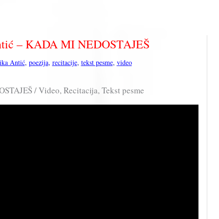
Antić – KADA MI NEDOSTAJEŠ
ika Antić
,
poezija
,
recitacije
,
tekst pesme
,
video
TAJEŠ / Video, Recitacija, Tekst pesme