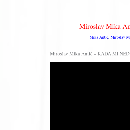
Miroslav Mika 
Mika Antic
,
Miroslav M
Miroslav Mika Antić – KADA MI NEDOS