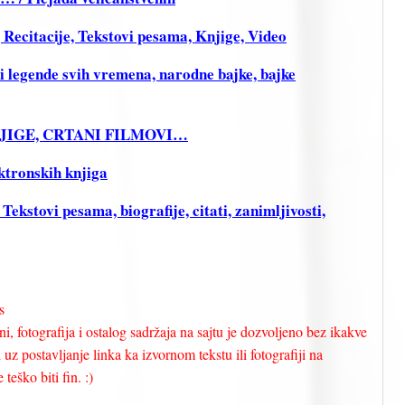
citacije, Tekstovi pesama, Knjige, Video
legende svih vremena, narodne bajke, bajke
KNJIGE, CRTANI FILMOVI…
ktronskih knjiga
stovi pesama, biografije, citati, zanimljivosti,
s
i, fotografija i ostalog sadržaja na sajtu je dozvoljeno bez ikakve
uz postavljanje linka ka izvornom tekstu ili fotografiji na
teško biti fin. :)