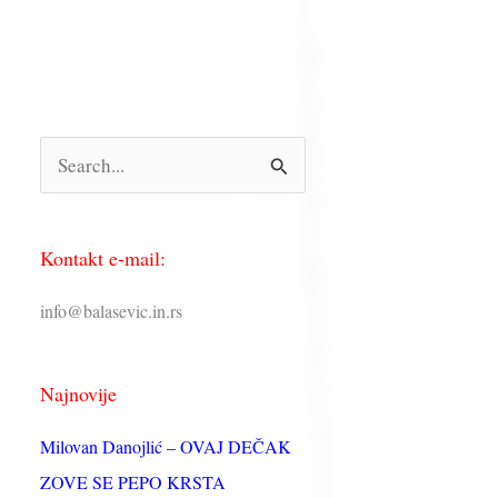
П
р
е
Kontakt e-mail:
т
р
info@balasevic.in.rs
а
г
Najnovije
а
з
Milovan Danojlić – OVAJ DEČAK
а
ZOVE SE PEPO KRSTA