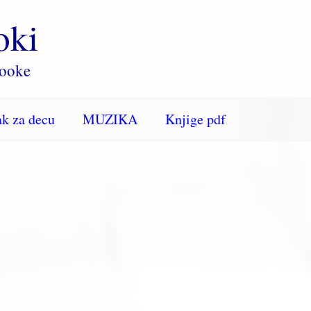
oki
rooke
k za decu
MUZIKA
Knjige pdf