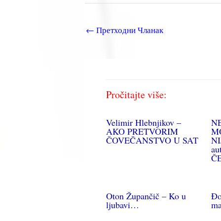
←
Претходни Чланак
Pročitajte više:
Velimir Hlebnjikov –
NE
AKO PRETVORIM
MO
ČOVEČANSTVO U SAT
NI
au
Č
Oton Župančič – Ko u
Đo
ljubavi…
ma