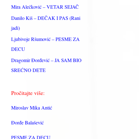
:
Mira Alečković – VETAR SEJAČ
Danilo Kiš – DEČAK I PAS (Rani
jadi)
Ljubivoje Ršumović – PESME ZA
DECU
Dragomir Đorđević – JA SAM BIO
SREĆNO DETE
Pročitajte više:
Miroslav Mika Antić
Đorđe Balašević
PESME ZA DECU