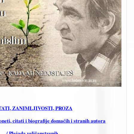
CITATI, ZANIMLJIVOSTI, PROZA
ti, citati i biografije domaćih i stranih autora
i… / Plejada veličanstvenih