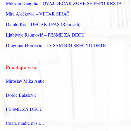
з
Milovan Danojlić – OVAJ DEČAK ZOVE SE PEPO KRSTA
а
Mira Alečković – VETAR SEJAČ
:
Danilo Kiš – DEČAK I PAS (Rani jadi)
Ljubivoje Ršumović – PESME ZA DECU
Dragomir Đorđević – JA SAM BIO SREĆNO DETE
Pročitajte više:
Miroslav Mika Antić
Đorđe Balašević
PESME ZA DECU
Citati, mudre misli…