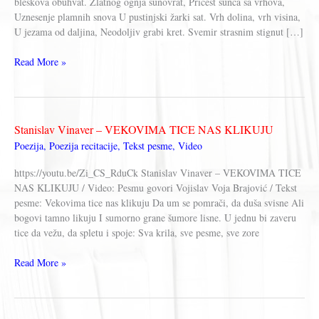
bleskova obuhvat. Zlatnog ognja sunovrat, Pričest sunca sa vrhova,
Uznesenje plamnih snova U pustinjski žarki sat. Vrh dolina, vrh visina,
U jezama od daljina, Neodoljiv grabi kret. Svemir strasnim stignut […]
Stanislav
Read More »
Vinaver
–
TRENUTAK
SUNCOKRETA
Stanislav Vinaver – VEKOVIMA TICE NAS KLIKUJU
Poezija
,
Poezija recitacije
,
Tekst pesme
,
Video
https://youtu.be/Zi_CS_RduCk Stanislav Vinaver – VEKOVIMA TICE
NAS KLIKUJU / Video: Pesmu govori Vojislav Voja Brajović / Tekst
pesme: Vekovima tice nas klikuju Da um se pomrači, da duša svisne Ali
bogovi tamno likuju I sumorno grane šumore lisne. U jednu bi zaveru
tice da vežu, da spletu i spoje: Sva krila, sve pesme, sve zore
Stanislav
Read More »
Vinaver
–
VEKOVIMA