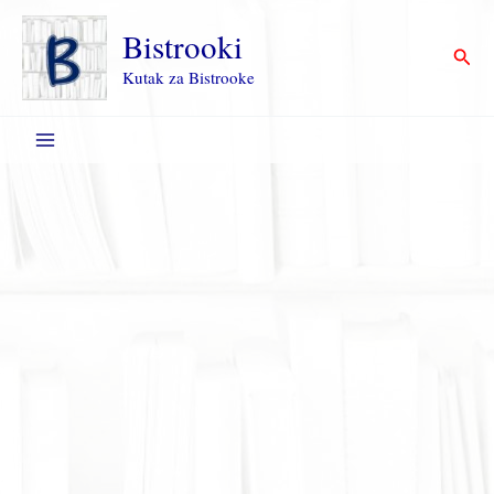
Пређи
на
Bistrooki
Прет
садржај
Kutak za Bistrooke