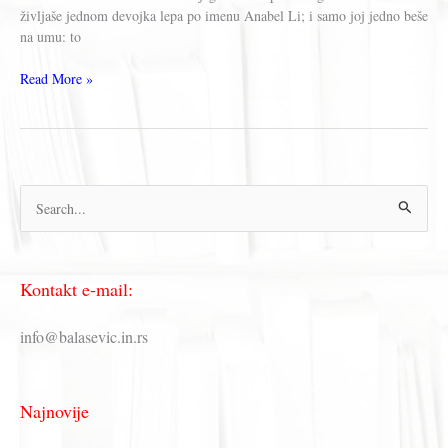
življaše jednom devojka lepa po imenu Anabel Li; i samo joj jedno beše
na umu: to
Edgar
Read More »
Alan
Po
–
Anabel
Li
П
(Edgar
Allan
р
Poe
е
–
Kontakt e-mail:
Annabel
т
Lee)
р
Tekst
info@balasevic.in.rs
/
а
Lyrics
г
Najnovije
а