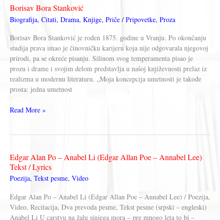
TICE
Borisav Bora Stanković
NAS
Biografija
,
Citati
,
Drama
,
Knjige
,
Priče / Pripovetke
,
Proza
KLIKUJU
Borisav Bora Stanković je rođen 1875. godine u Vranju. Po okončanju
studija prava imao je činovničku karijeru koja nije odgovarala njegovoj
prirodi, pa se okreće pisanju. Silinom svog temperamenta pisao je
prozu i drame i svojim delom predstavlja u našoj književnosti prelaz iz
realizma u modernu literaturu. „Moja koncepcija umetnosti je takođe
prosta: jedna umetnost
Borisav
Read More »
Bora
Stanković
Edgar Alan Po – Anabel Li (Edgar Allan Poe – Annabel Lee)
Tekst / Lyrics
Poezija
,
Tekst pesme
,
Video
Edgar Alan Po – Anabel Li (Edgar Allan Poe – Annabel Lee) / Poezija,
Video, Recitacija, Dva prevoda pesme, Tekst pesme (srpski – engleski)
Anabel Li U carstvu na žalu sinjega mora – pre mnogo leta to bi –