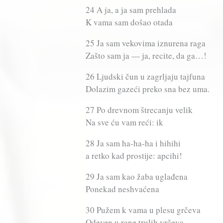
24 A ja, a ja sam prehlada
K vama sam došao otada
25 Ja sam vekovima iznurena raga
Zašto sam ja — ja, recite, da ga…!
26 Ljudski čun u zagrljaju tajfuna
Dolazim gazeći preko sna bez uma.
27 Po drevnom štrecanju velik
Na sve ću vam reći: ik
28 Ja sam ha-ha-ha i hihihi
a retko kad prostije: apcihi!
29 Ja sam kao žaba uglađena
Ponekad neshvaćena
30 Pužem k vama u plesu grčeva
Odeven u rane trulih vrčeva