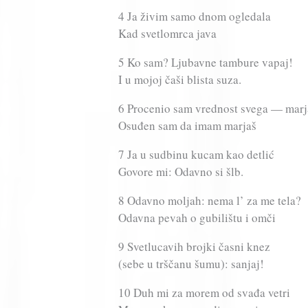
4 Ja živim samo dnom ogledala
Kad svetlomrca java
5 Ko sam? Ljubavne tambure vapaj!
I u mojoj čaši blista suza.
6 Procenio sam vrednost svega — marj
Osuđen sam da imam marjaš
7 Ja u sudbinu kucam kao detlić
Govore mi: Odavno si šlb.
8 Odavno moljah: nema l’ za me tela?
Odavna pevah o gubilištu i omči
9 Svetlucavih brojki časni knez
(sebe u trščanu šumu): sanjaj!
10 Duh mi za morem od svađa vetri