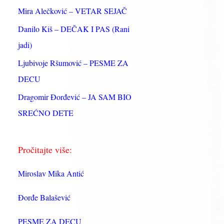
:
Mira Alečković – VETAR SEJAČ
Danilo Kiš – DEČAK I PAS (Rani
jadi)
Ljubivoje Ršumović – PESME ZA
DECU
Dragomir Đorđević – JA SAM BIO
SREĆNO DETE
Pročitajte više:
Miroslav Mika Antić
Đorđe Balašević
PESME ZA DECU