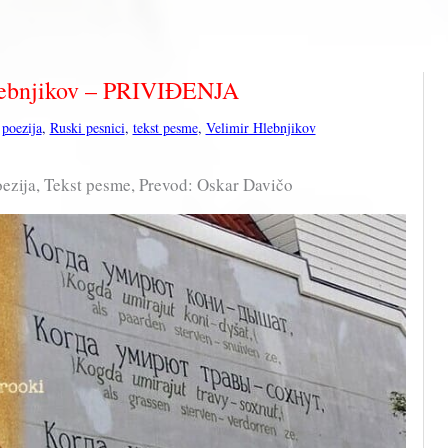
lebnjikov – PRIVIĐENJA
,
poezija
,
Ruski pesnici
,
tekst pesme
,
Velimir Hlebnjikov
ezija, Tekst pesme, Prevod: Oskar Davičo