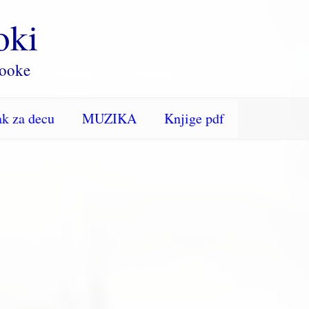
oki
rooke
k za decu
MUZIKA
Knjige pdf