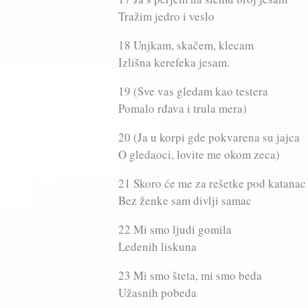
Tražim jedro i veslo
18 Unjkam, skačem, klecam
Izlišna kerefeka jesam.
19 (Sve vas gledam kao testera
Pomalo rđava i trula mera)
20 (Ja u korpi gde pokvarena su jajca
O gledaoci, lovite me okom zeca)
21 Skoro će me za rešetke pod katanac
Bez ženke sam divlji samac
22 Mi smo ljudi gomila
Ledenih liskuna
23 Mi smo šteta, mi smo beda
Užasnih pobeda