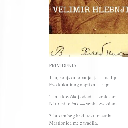
PRIVIĐENJA
1 Ja, konjska lobanja; ja — na lipi
Evo kukutinog napitka — ispi
2 Ja u kicoškoj odeći — zrak sam
Ni to, ni to čak — senka zvezdana
3 Ja sam beg krvi; teku mastila
Mastionica me zavadila.