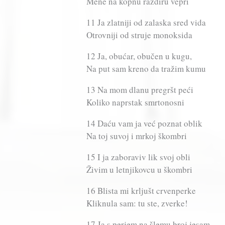
Mene na kopnu razdiru vepri
11 Ja zlatniji od zalaska sred vida
Otrovniji od struje monoksida
12 Ja, obućar, obučen u kugu,
Na put sam kreno da tražim kumu
13 Na mom dlanu pregršt peći
Koliko naprstak smrtonosni
14 Daću vam ja već poznat oblik
Na toj suvoj i mrkoj škombri
15 I ja zaboraviv lik svoj obli
Živim u letnjikovcu u škombri
16 Blista mi krljušt crvenperke
Kliknula sam: tu ste, zverke!
17 Ja s perjem na šlemu broj jesam