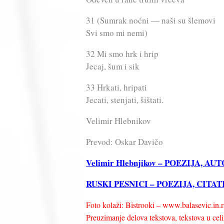
31 (Sumrak noćni — naši su šlemovi
Svi smo mi nemi)
32 Mi smo hrk i hrip
Jecaj, šum i sik
33 Hrkati, hripati
Jecati, stenjati, šištati.
Velimir Hlebnikov
Prevod: Oskar Davičo
Velimir Hlebnjikov – POEZIJA, 
RUSKI PESNICI – POEZIJA, CITA
Foto kolaži: Bistrooki – www.balasevic.in.r
Preuzimanje delova tekstova, tekstova u celin