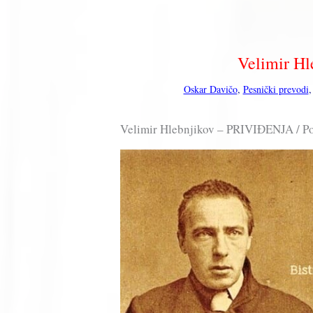
Velimir H
Oskar Davičo
,
Pesnički prevodi
Velimir Hlebnjikov – PRIVIĐENJA / Po