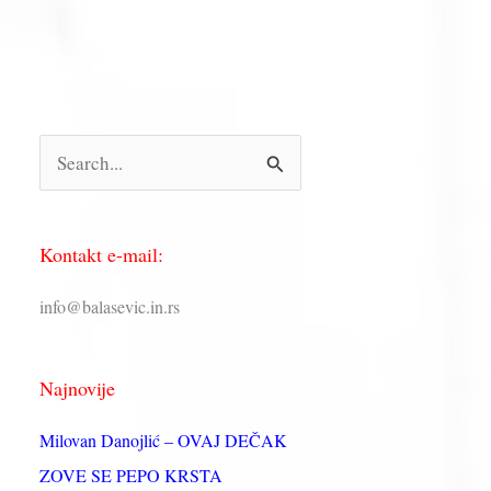
П
р
е
Kontakt e-mail:
т
р
info@balasevic.in.rs
а
г
Najnovije
а
з
Milovan Danojlić – OVAJ DEČAK
а
ZOVE SE PEPO KRSTA