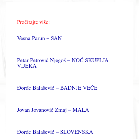
Pročitajte više:
Vesna Parun – SAN
Petar Petrović Njegoš – NOĆ SKUPLJA
VIJEKA
Đorđe Balašević – BADNJE VEČE
Jovan Jovanović Zmaj – MALA
Đorđe Balašević – SLOVENSKA