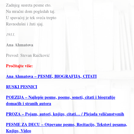
Zadnjeg susreta pesme eto.
Na mračni dom pogledah taj.
U spavaćoj je tek sveća trepto
Ravnodušni i žuti sjaj.
1911.
Ana Ahmatova
Prevod: Stevan Raičković
Pročitajte više:
Ana Ahmatova – PESME, BIOGRAFIJA, CITATI
RUSKI PESNICI
POEZIJA – Najlepše pesme, poeme, soneti, citati i biografije
domaćih i stranih autora
PROZA – Pojam, autori, knjige, citati… / Plejada veličanstvenih
PESME ZA DECU – Otpevane pesme, Recitacije, Tekstovi pesama,
Knjige, Video