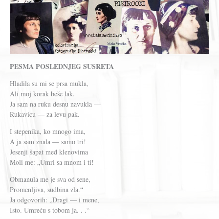
PESMA POSLEDNJEG SUSRETA
Hladila su mi se prsa mukla,
Ali moj korak beše lak.
Ja sam na ruku desnu navukla —
Rukavicu — za levu pak.
I stepenika, ko mnogo ima,
A ja sam znala — samo tri!
Jesenji šapat međ klenovima
Moli me: „Umri sa mnom i ti!
Obmanula me je sva od sene,
Promenljiva, sudbina zla.“
Ja odgovorih: „Dragi — i mene,
Isto. Umreću s tobom ja. . .“