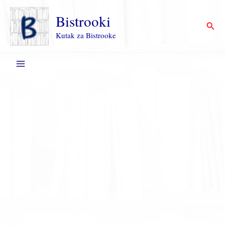
Пређи
на
Bistrooki
Прет
садржај
Kutak za Bistrooke