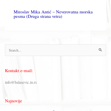
Miroslav Mika Antić – Neverovatna morska
pesma (Druga strana vetra)
П
р
е
Kontakt e-mail:
т
р
info@balasevic.in.rs
а
г
Najnovije
а