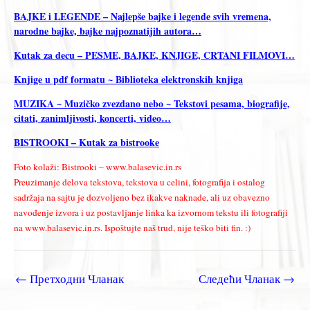
BAJKE i LEGENDE – Najlepše bajke i legende svih vremena,
narodne bajke, bajke najpoznatijih autora…
Kutak za decu – PESME, BAJKE, KNJIGE, CRTANI FILMOVI…
Knjige u pdf formatu ~ Biblioteka elektronskih knjiga
MUZIKA ~ Muzičko zvezdano nebo ~ Tekstovi pesama, biografije,
citati, zanimljivosti, koncerti, video…
BISTROOKI – Kutak za bistrooke
Foto kolaži: Bistrooki – www.balasevic.in.rs
Preuzimanje delova tekstova, tekstova u celini, fotografija i ostalog
sadržaja na sajtu je dozvoljeno bez ikakve naknade, ali uz obavezno
navođenje izvora i uz postavljanje linka ka izvornom tekstu ili fotografiji
na www.balasevic.in.rs. Ispoštujte naš trud, nije teško biti fin. :)
←
Претходни Чланак
Следећи Чланак
→