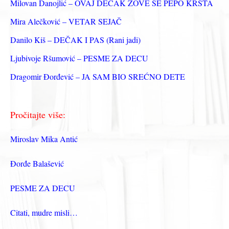
з
Milovan Danojlić – OVAJ DEČAK ZOVE SE PEPO KRSTA
а
Mira Alečković – VETAR SEJAČ
:
Danilo Kiš – DEČAK I PAS (Rani jadi)
Ljubivoje Ršumović – PESME ZA DECU
Dragomir Đorđević – JA SAM BIO SREĆNO DETE
Pročitajte više:
Miroslav Mika Antić
Đorđe Balašević
PESME ZA DECU
Citati, mudre misli…