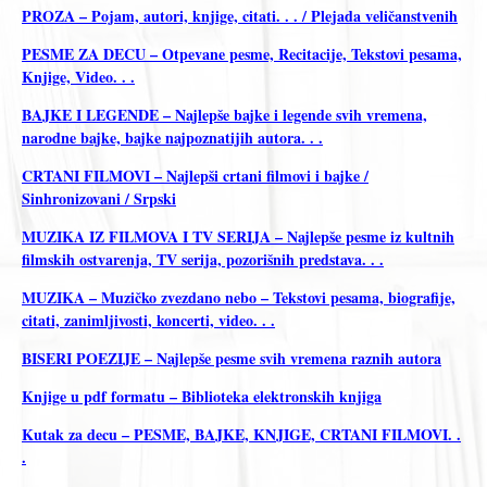
PROZA – Pojam, autori, knjige, citati. . . / Plejada veličanstvenih
PESME ZA DECU – Otpevane pesme, Recitacije, Tekstovi pesama,
Knjige, Video. . .
BAJKE I LEGENDE – Najlepše bajke i legende svih vremena,
narodne bajke, bajke najpoznatijih autora. . .
CRTANI FILMOVI – Najlepši crtani filmovi i bajke /
Sinhronizovani / Srpski
MUZIKA IZ FILMOVA I TV SERIJA – Najlepše pesme iz kultnih
filmskih ostvarenja, TV serija, pozorišnih predstava. . .
MUZIKA – Muzičko zvezdano nebo – Tekstovi pesama, biografije,
citati, zanimljivosti, koncerti, video. . .
BISERI POEZIJE – Najlepše pesme svih vremena raznih autora
Knjige u pdf formatu – Biblioteka elektronskih knjiga
Kutak za decu – PESME, BAJKE, KNJIGE, CRTANI FILMOVI. .
.