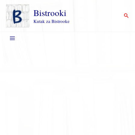
Пређи
на
Bistrooki
Прет
садржај
Kutak za Bistrooke