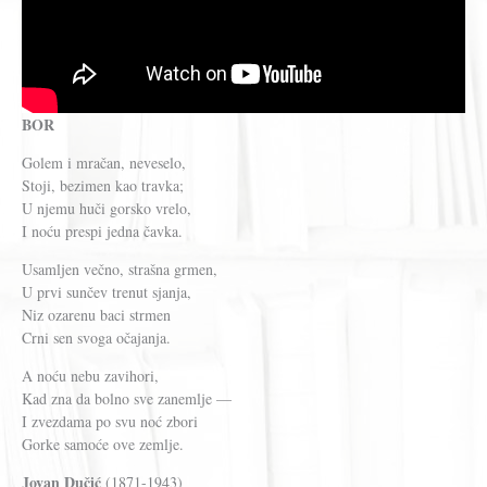
BOR
Golem i mračan, neveselo,
Stoji, bezimen kao travka;
U njemu huči gorsko vrelo,
I noću prespi jedna čavka.
Usamljen večno, strašna grmen,
U prvi sunčev trenut sjanja,
Niz ozarenu baci strmen
Crni sen svoga očajanja.
A noću nebu zavihori,
Kad zna da bolno sve zanemlje —
I zvezdama po svu noć zbori
Gorke samoće ove zemlje.
Jovan Dučić
(1871-1943)