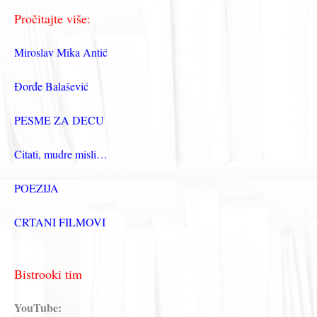
Pročitajte više:
Miroslav Mika Antić
Đorđe Balašević
PESME ZA DECU
Citati, mudre misli…
POEZIJA
CRTANI FILMOVI
Bistrooki tim
YouTube: