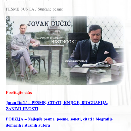
PESME SUNCA / Sunčane pesme
Pročitajte više:
Jovan Dučić – PESME, CITATI, KNJIGE, BIOGRAFIJA,
ZANIMLJIVOSTI
POEZIJA – Najlepše pesme, poeme, soneti, citati i biografije
domaćih i stranih autora