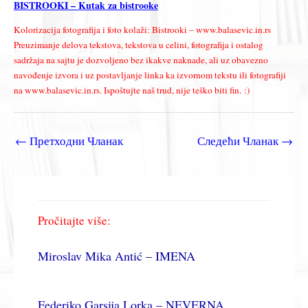
BISTROOKI – Kutak za bistrooke
Kolorizacija fotografija i foto kolaži: Bistrooki – www.balasevic.in.rs
Preuzimanje delova tekstova, tekstova u celini, fotografija i ostalog
sadržaja na sajtu je dozvoljeno bez ikakve naknade, ali uz obavezno
navođenje izvora i uz postavljanje linka ka izvornom tekstu ili fotografiji
na www.balasevic.in.rs. Ispoštujte naš trud, nije teško biti fin. :)
←
Претходни Чланак
Следећи Чланак
→
Pročitajte više:
Miroslav Mika Antić – IMENA
Federiko Garsija Lorka – NEVERNA