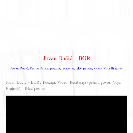
Jovan Dučić – BOR
Jovan Dučić
,
Pesme Sunca
,
poezija
,
recitacije
,
tekst pesme
,
video
,
Voja Brajović
Jovan Dučić – BOR / Poezija, Video, Recitacija (pesmu govori Voja
Brajović), Tekst pesme