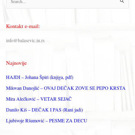
р
е
Kontakt e-mail:
т
р
info@balasevic.in.rs
а
г
Najnovije
а
з
HAJDI – Johana Špiri (knjiga, pdf)
а
Milovan Danojlić – OVAJ DEČAK ZOVE SE PEPO KRSTA
:
Mira Alečković – VETAR SEJAČ
Danilo Kiš – DEČAK I PAS (Rani jadi)
Ljubivoje Ršumović – PESME ZA DECU