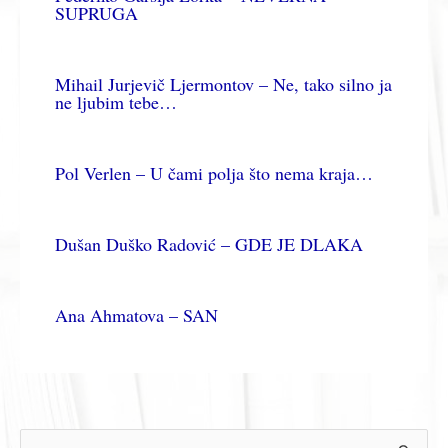
SUPRUGA
Mihail Jurjevič Ljermontov – Ne, tako silno ja
ne ljubim tebe…
Pol Verlen – U čami polja što nema kraja…
Dušan Duško Radović – GDE JE DLAKA
Ana Ahmatova – SAN
П