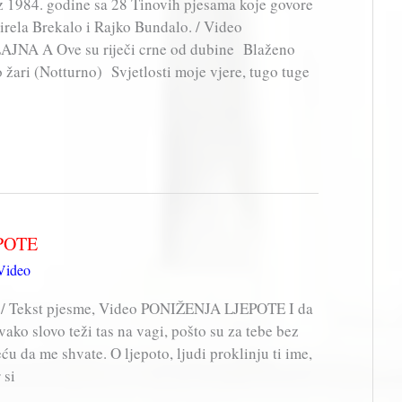
 1984. godine sa 28 Tinovih pjesama koje govore
rela Brekalo i Rajko Bundalo. / Video
AJNA A Ove su riječi crne od dubine Blaženo
 žari (Notturno) Svjetlosti moje vjere, tugo tuge
EPOTE
Video
/ Tekst pjesme, Video PONIŽENJA LJEPOTE I da
vako slovo teži tas na vagi, pošto su za tebe bez
eću da me shvate. O ljepoto, ljudi proklinju ti ime,
 si