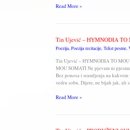
Tin
Read More »
Ujević
–
PONIŽENJA
LJEPOTE
Tin Ujević – HYMNODIA T
Poezija
,
Poezija recitacije
,
Tekst pesme
,
Tin Ujević – HYMNODIA TO MOU 
MOU SOMATI Ne pjevam ni pjesmu se
Bez ponosa i sramljenja na kakvom v
vedru sobu. Dijete, ne bijah jak, ali
Tin
Read More »
Ujević
–
HYMNODIA
TO