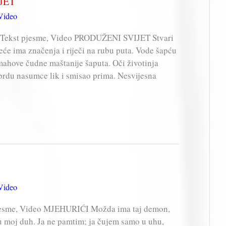
IJET
Video
Tekst pjesme, Video PRODUŽENI SVIJET Stvari
će ima značenja i riječi na rubu puta. Vode šapću
 mahove čudne maštanije šaputa. Oči životinja
 brdu nasumce lik i smisao prima. Nesvijesna
Video
jesme, Video MJEHURIĆI Možda ima taj demon,
 u moj duh. Ja ne pamtim; ja čujem samo u uhu,