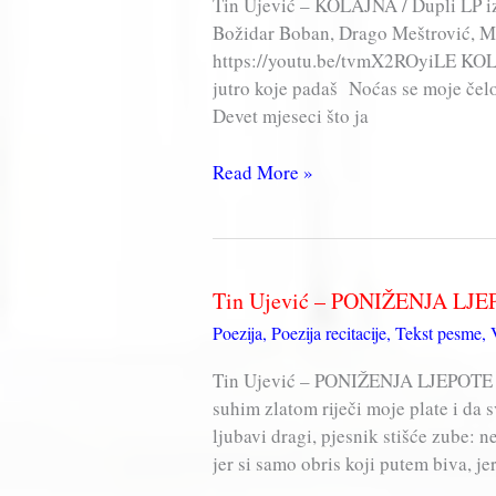
Tin Ujević – KOLAJNA / Dupli LP iz
Božidar Boban, Drago Meštrović, Mi
https://youtu.be/tvmX2ROyiLE KOL
jutro koje padaš Noćas se moje čelo
Devet mjeseci što ja
Tin
Read More »
Ujević
–
KOLAJNA
(2
Tin Ujević – PONIŽENJA LJ
x
Poezija
,
Poezija recitacije
,
Tekst pesme
,
Vinyl,
LP,
Tin Ujević – PONIŽENJA LJEPOTE 
Album)
suhim zlatom riječi moje plate i da s
/
ljubavi dragi, pjesnik stišće zube: n
28
jer si samo obris koji putem biva, jer
pjesama