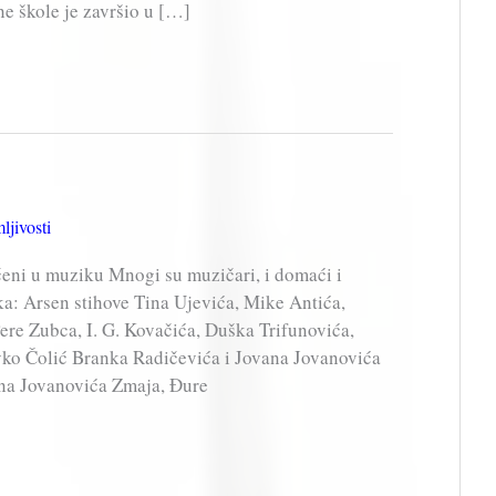
ne škole je završio u […]
ljivosti
eni u muziku Mnogi su muzičari, i domaći i
ika: Arsen stihove Tina Ujevića, Mike Antića,
re Zubca, I. G. Kovačića, Duška Trifunovića,
ko Čolić Branka Radičevića i Jovana Jovanovića
na Jovanovića Zmaja, Đure