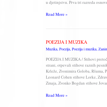
u djetinjstvu. Prva tri razreda osnov
Tin
Read More »
Ujević
–
BIOGRAFIJA
POEZIJA I MUZIKA
Muzika
,
Poezija
,
Poezija i muzika
,
Zanim
POEZIJA I MUZIKA / Stihovi pretoč
strani, otpevali stihove raznih pesn
Krleže, Zvonimira Goloba, Ršuma, Pe
Leonard Cohen stihove Lorke, Zdrav
Zmaja, Zvonko Bogdan stihove Jova
POEZIJA
Read More »
I
MUZIKA