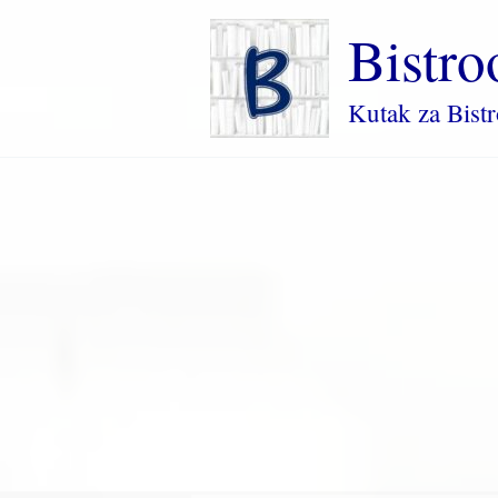
Пређи
Bistro
на
садржај
Kutak za Bist