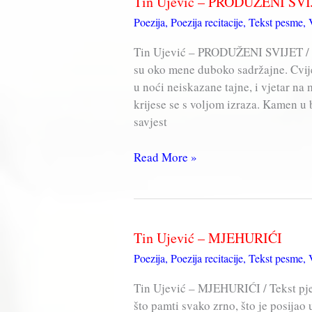
Tin Ujević – PRODUŽENI SV
MOU
Poezija
,
Poezija recitacije
,
Tekst pesme
,
SOMATI
Tin Ujević – PRODUŽENI SVIJET / 
su oko mene duboko sadržajne. Cvije
u noći neiskazane tajne, i vjetar na
krijese se s voljom izraza. Kamen u
savjest
Tin
Read More »
Ujević
–
PRODUŽENI
SVIJET
Tin Ujević – MJEHURIĆI
Poezija
,
Poezija recitacije
,
Tekst pesme
,
Tin Ujević – MJEHURIĆI / Tekst p
što pamti svako zrno, što je posijao