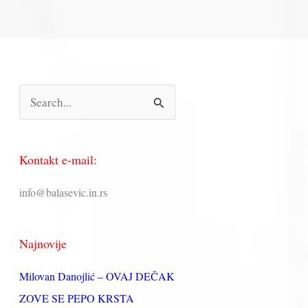
П
р
е
Kontakt e-mail:
т
р
info@balasevic.in.rs
а
г
Najnovije
а
з
Milovan Danojlić – OVAJ DEČAK
а
ZOVE SE PEPO KRSTA