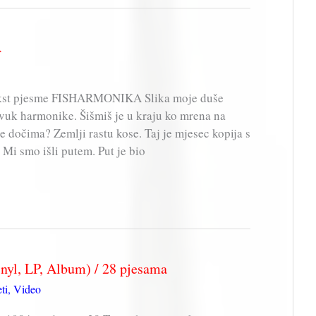
A
kst pjesme FISHARMONIKA Slika moje duše
zvuk harmonike. Šišmiš je u kraju ko mrena na
e dočima? Zemlji rastu kose. Taj je mjesec kopija s
 Mi smo išli putem. Put je bio
yl, LP, Album) / 28 pjesama
ti
,
Video