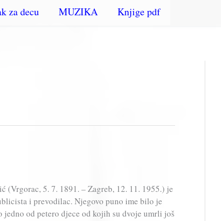
k za decu
MUZIKA
Knjige pdf
(Vrgorac, 5. 7. 1891. – Zagreb, 12. 11. 1955.) je
ublicista i prevodilac. Njegovo puno ime bilo je
o jedno od petero djece od kojih su dvoje umrli još