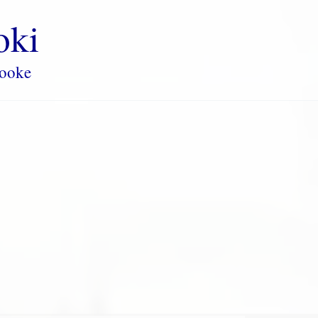
oki
rooke