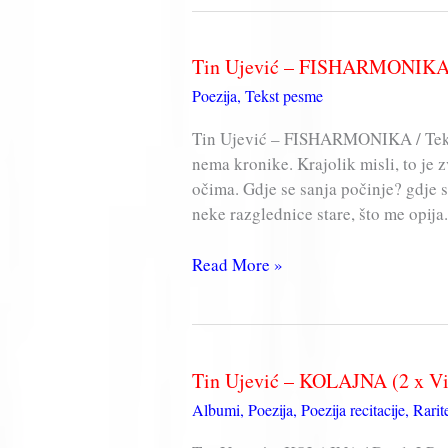
Tin Ujević – FISHARMONIK
Poezija
,
Tekst pesme
Tin Ujević – FISHARMONIKA / Te
nema kronike. Krajolik misli, to je 
očima. Gdje se sanja počinje? gdje s
neke razglednice stare, što me opija.
Tin
Read More »
Ujević
–
FISHARMONIKA
Tin Ujević – KOLAJNA (2 x Vin
Albumi
,
Poezija
,
Poezija recitacije
,
Rarite