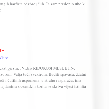
drugih harfista bezbroj čuh. Ja sam prislonio uho k
e
JE
Video
ekst pjesme, Video RIĐOKOSI MESIJE I Ne
 zorom. Valja tući zvekirom. Buditi spavača: Zlatni
i i ćutilnih uspomena, u strahu rasparača; ima
ajdanima oceanskih korita se skriva vijest istinita