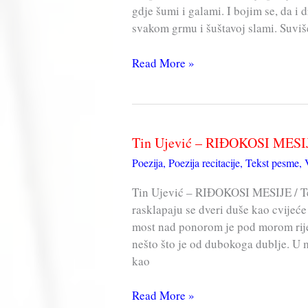
gdje šumi i galami. I bojim se, da i 
svakom grmu i šuštavoj slami. Suviš
Tin
Read More »
Ujević
–
MJEHURIĆI
Tin Ujević – RIĐOKOSI MESI
Poezija
,
Poezija recitacije
,
Tekst pesme
,
Tin Ujević – RIĐOKOSI MESIJE / T
rasklapaju se dveri duše kao cvijeće
most nad ponorom je pod morom riječ
nešto što je od dubokoga dublje. U m
kao
Tin
Read More »