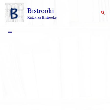
Пређи
на
Bistrooki
Прет
садржај
Kutak za Bistrooke