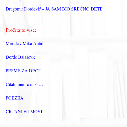
Dragomir Đorđević – JA SAM BIO SREĆNO DETE
Pročitajte više:
Miroslav Mika Antić
Đorđe Balašević
PESME ZA DECU
Citati, mudre misli…
POEZIJA
CRTANI FILMOVI