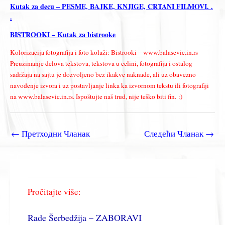
Kutak za decu – PESME, BAJKE, KNJIGE, CRTANI FILMOVI. .
.
BISTROOKI – Kutak za bistrooke
Kolorizacija fotografija i foto kolaži: Bistrooki – www.balasevic.in.rs
Preuzimanje delova tekstova, tekstova u celini, fotografija i ostalog
sadržaja na sajtu je dozvoljeno bez ikakve naknade, ali uz obavezno
navođenje izvora i uz postavljanje linka ka izvornom tekstu ili fotografiji
na www.balasevic.in.rs. Ispoštujte naš trud, nije teško biti fin. :)
←
Претходни Чланак
Следећи Чланак
→
Pročitajte više:
Rade Šerbedžija – ZABORAVI