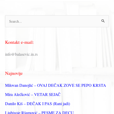
П
р
е
Kontakt e-mail:
т
р
info@balasevic.in.rs
а
г
Najnovije
а
з
Milovan Danojlić – OVAJ DEČAK ZOVE SE PEPO KRSTA
а
Mira Alečković – VETAR SEJAČ
:
Danilo Kiš – DEČAK I PAS (Rani jadi)
Ljubivoje Ršumović – PESME ZA DECU