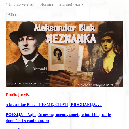
* In vino veritas! — Истина — в вине! (лат.)
1906 г.
Pročitajte više:
Aleksandar Blok – PESME, CITATI, BIOGRAFIJA. . .
POEZIJA – Najlepše pesme, poeme, soneti, citati i biografije
domaćih i stranih autora