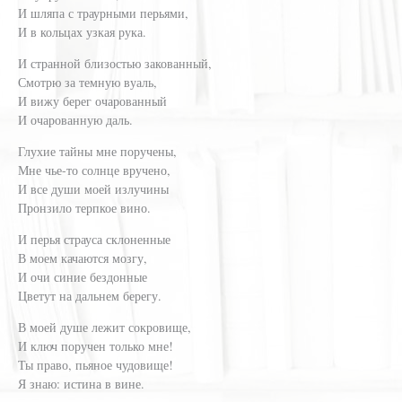
И шляпа с траурными перьями,
И в кольцах узкая рука.
И странной близостью закованный,
Смотрю за темную вуаль,
И вижу берег очарованный
И очарованную даль.
Глухие тайны мне поручены,
Мне чье-то солнце вручено,
И все души моей излучины
Пронзило терпкое вино.
И перья страуса склоненные
В моем качаются мозгу,
И очи синие бездонные
Цветут на дальнем берегу.
В моей душе лежит сокровище,
И ключ поручен только мне!
Ты право, пьяное чудовище!
Я знаю: истина в вине.