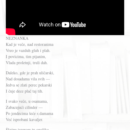
NEZNANKA
Kad je veče, nad restoranima
Vreo je vazduh gluh i plah.
I povicima, tim pijanim,
Vlada proletnji, truli dah.
Daleko, gde je prah uličarski,
Nad dosadama vila svih —
Jedva se zlati perec pekarski
I čuje dece plač taj tih.
I svako veče, u osamama,
Zabacujući cilinder —
Po jendecima šeće s damama
Već isprobani kavaljer.
Škripe jezerom tu onoliko