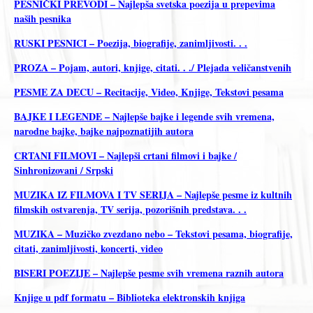
PESNIČKI PREVODI – Najlepša svetska poezija u prepevima
naših pesnika
RUSKI PESNICI – Poezija, biografije, zanimljivosti. . .
PROZA – Pojam, autori, knjige, citati. . ./ Plejada veličanstvenih
PESME ZA DECU – Recitacije, Video, Knjige, Tekstovi pesama
BAJKE I LEGENDE – Najlepše bajke i legende svih vremena,
narodne bajke, bajke najpoznatijih autora
CRTANI FILMOVI – Najlepši crtani filmovi i bajke /
Sinhronizovani / Srpski
MUZIKA IZ FILMOVA I TV SERIJA – Najlepše pesme iz kultnih
filmskih ostvarenja, TV serija, pozorišnih predstava. . .
MUZIKA – Muzičko zvezdano nebo – Tekstovi pesama, biografije,
citati, zanimljivosti, koncerti, video
BISERI POEZIJE – Najlepše pesme svih vremena raznih autora
Knjige u pdf formatu – Biblioteka elektronskih knjiga