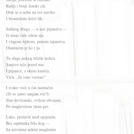
Rašlji i bruji ženski cik.
Disk se u nebu na sve naviko
I besmisleno krivi lik.
Jedinog druga — u noć pijanstva —
Iz moje čaše odraz sja.
I vlagom trpkom, punom tajanstva,
Ošamućen je ko i ja.
Tu sluge pokraj bližih stolića
Sanjivo trče pored nas.
I pijanice, s okom kunića,
Viču: „In vino veritas!“
I svako veče u čas naznačen
(Ili to samo sanjam sve?):
Stas devičanski, svilom uhvaćen,
Po maglovitom oknu gre.
Lako, prošavši međ opijenim,
Bez saputnika bilo kog —
Sa mirisima nekim maglenim