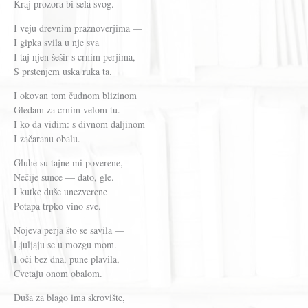
Kraj prozora bi sela svog.
I veju drevnim praznoverjima —
I gipka svila u nje sva
I taj njen šešir s crnim perjima,
S prstenjem uska ruka ta.
I okovan tom čudnom blizinom
Gledam za crnim velom tu.
I ko da vidim: s divnom daljinom
I začaranu obalu.
Gluhe su tajne mi poverene,
Nečije sunce — dato, gle.
I kutke duše unezverene
Potapa trpko vino sve.
Nojeva perja što se savila —
Ljuljaju se u mozgu mom.
I oči bez dna, pune plavila,
Cvetaju onom obalom.
Duša za blago ima skrovište,