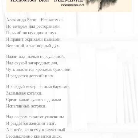
Александр Блок – Незнакомка
По вечерам над ресторанами
Горячий воздух дик и глух,
И правит окриками пьяными
Весенний и тлетворный дух.
Вдали над пылью переулочной,
Над скукой загородных дач,
Чуть золотится крендель булочной,
И раздается детский плач.
И каждый вечер, за шлагбаумами,
Заламывая котелки,
Среди канав гуляют с дамами
Испытанные остряки.
Над озером скрипят уключины
И раздается женский визг,
А в небе, ко всему приученный
Бессмысленно кривится диск.