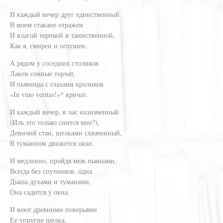
И каждый вечер друг единственный
В моем стакане отражен
И влагой терпкой и таинственной,
Как я, смирен и оглушен.
А рядом у соседних столиков
Лакеи сонные торчат,
И пьяницы с глазами кроликов
«In vino veritas!»* кричат.
И каждый вечер, в час назначенный
(Иль это только снится мне?),
Девичий стан, шелками схваченный,
В туманном движется окне.
И медленно, пройдя меж пьяными,
Всегда без спутников, одна
Дыша духами и туманами,
Она садится у окна.
И веют древними поверьями
Ее упругие шелка,