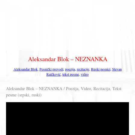
Aleksandar Blok – NEZNANKA
Aleksandar Blok
,
Pesnički prevodi
,
poezija
,
recitacije
,
Ruski pesnici
,
Stevan
Raičković
,
tekst pesme
,
video
Aleksandar Blok – NEZNANKA / Poezija, Video, Recitacija, Tekst
pesme (srpski, ruski)