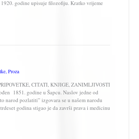
 1920. godine upisuje filozofiju. Kratko vrijeme
tke
,
Proza
, PRIPOVETKE, CITATI, KNJIGE, ZANIMLJIVOSTI
e rođen 1851. godine u Šapcu. Naslov jedne od
to narod pozlatiti” izgovara se u našem narodu
trdeset godina stigao je da završi prava i medicinu