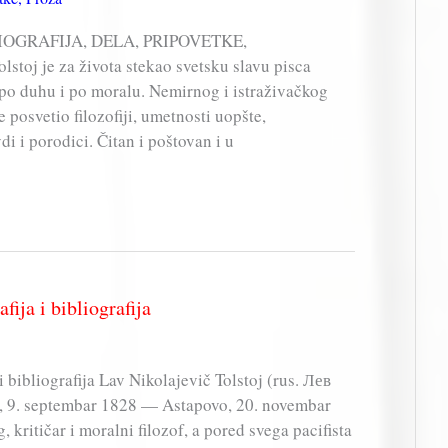
, BIOGRAFIJA, DELA, PRIPOVETKE,
toj je za života stekao svetsku slavu pisca
, po duhu i po moralu. Nemirnog i istraživačkog
e posvetio filozofiji, umetnosti uopšte,
i i porodici. Čitan i poštovan i u
fija i bibliografija
i bibliografija Lav Nikolajevič Tolstoj (rus. Лев
, 9. septembar 1828 — Astapovo, 20. novembar
, kritičar i moralni filozof, a pored svega pacifista