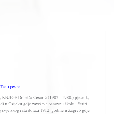
,
Tekst pesme
 KNJIGE Dobriša Cesarić (1902.- 1980.) pjesnik,
odi u Osijeku gdje završava osnovnu školu i četiri
g svjetskog rata dolazi 1912. godine u Zagreb gdje