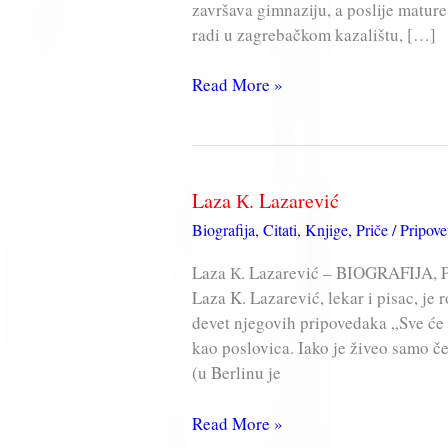
završava gimnaziju, a poslije mature
radi u zagrebačkom kazalištu, […]
Dobriša
Read More »
Cesarić
Laza К. Lazarević
Biografija
,
Citati
,
Knjige
,
Priče / Pripove
Laza К. Lazarević – BIOGRAFIJA
Laza K. Lazarević, lekar i pisac, j
devet njegovih pripovedaka „Sve će 
kao poslovica. Iako je živeo samo če
(u Berlinu je
Laza
Read More »
К.