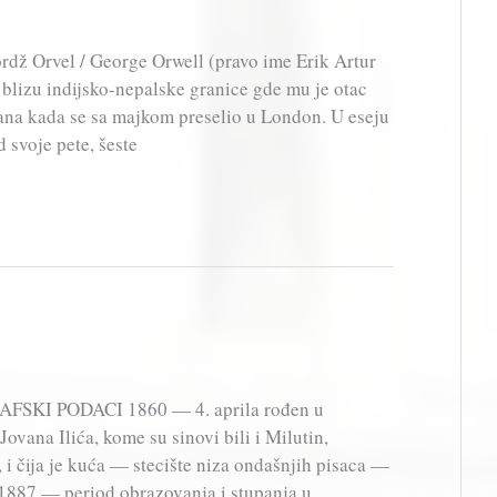
ordž Orvel / George Orwell (pravo ime Erik Artur
 blizu indijsko-nepalske granice gde mu je otac
ana kada se sa majkom preselio u London. U eseju
 svoje pete, šeste
AFSKI PODACI 1860 — 4. aprila rođen u
ovana Ilića, kome su sinovi bili i Milutin,
, i čija je kuća — stecište niza ondašnjih pisaca —
1887 — period obrazovanja i stupanja u