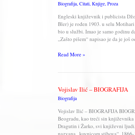
Biografija
,
Citati
,
Knjige
,
Proza
Еngleski književnik i publicista Dž
Bler) je rođen 1903. u selu Motihari
bio u službi. Imao je samo godinu d
„Zašto pišem“ napisao je da je još od
Džordž
Read More »
Orvel
Vojislav Ilić – BIOGRAFIJA
Biografija
Vojislav Ilić – BIOGRAFIJA BIOGR
Beogradu, kao treći sin književnika J
Dragutin i Žarko, svi književni ljudi
nazvana „kovnicom stihova“. 1866-