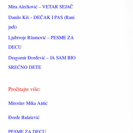
:
Mira Alečković – VETAR SEJAČ
Danilo Kiš – DEČAK I PAS (Rani
jadi)
Ljubivoje Ršumović – PESME ZA
DECU
Dragomir Đorđević – JA SAM BIO
SREĆNO DETE
Pročitajte više:
Miroslav Mika Antić
Đorđe Balašević
PESME ZA DECU