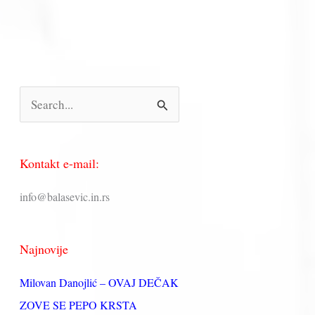
П
р
е
Kontakt e-mail:
т
р
info@balasevic.in.rs
а
г
Najnovije
а
з
Milovan Danojlić – OVAJ DEČAK
а
ZOVE SE PEPO KRSTA