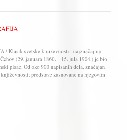
GRAFIJA
/ Klasik svetske književnosti i najznačajniji
Čehov (29. januara 1860. – 15. jula 1904.) je bio
amski pisac. Od oko 900 napisanih dela, značajan
e književnosti; predstave zasnovane na njegovim