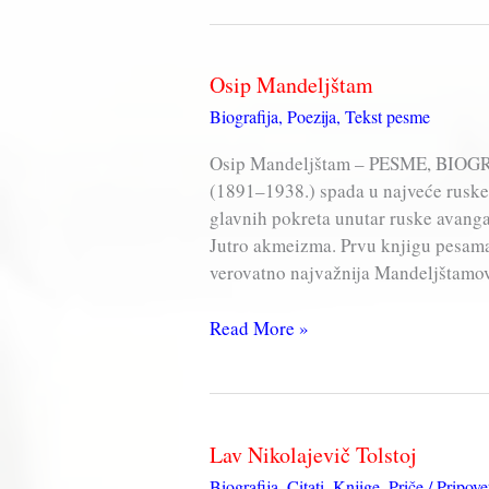
Markes
–
Biografija
Osip Mandeljštam
Biografija
,
Poezija
,
Tekst pesme
Osip Mandeljštam – PESME, BIOGR
(1891–1938.) spada u najveće ruske
glavnih pokreta unutar ruske avanga
Jutro akmeizma. Prvu knjigu pesama
verovatno najvažnija Mandeljštamov
Osip
Read More »
Mandeljštam
Lav Nikolajevič Tolstoj
Biografija
,
Citati
,
Knjige
,
Priče / Pripove