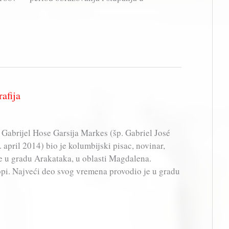
afija
 Gabrijel Hose Garsija Markes (šp. Gabriel José
april 2014) bio je kolumbijski pisac, novinar,
 se u gradu Arakataka, u oblasti Magdalena.
pi. Najveći deo svog vremena provodio je u gradu