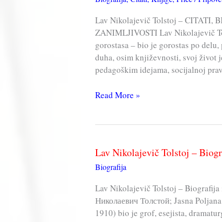
Lav Nikolajevič Tolstoj – CITATI
ZANIMLJIVOSTI Lav Nikolajevič Tols
gorostasa – bio je gorostas po delu
duha, osim književnosti, svoj život j
pedagoškim idejama, socijalnoj pravd
Lav
Read More »
Nikolajevič
Tolstoj
Lav Nikolajevič Tolstoj – Biogra
Biografija
Lav Nikolajevič Tolstoj – Biografija 
Николаевич Толстой; Jasna Poljana
1910) bio je grof, esejista, dramaturg