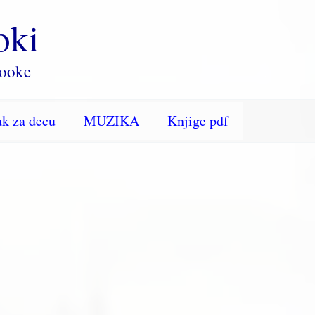
oki
rooke
k za decu
MUZIKA
Knjige pdf