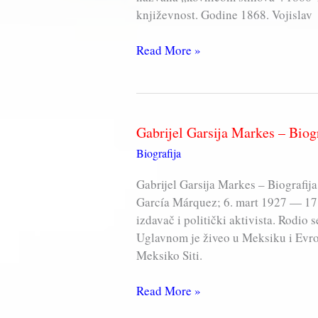
književnost. Godine 1868. Vojislav
Vojislav
Read More »
Ilić
–
BIOGRAFIJA
Gabrijel Garsija Markes – Biogr
Biografija
Gabrijel Garsija Markes – Biografija
García Márquez; 6. mart 1927 — 17. 
izdavač i politički aktivista. Rodio
Uglavnom je živeo u Meksiku i Evro
Meksiko Siti.
Gabrijel
Read More »
Garsija