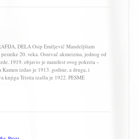
AFIJA, DELA Osip Emiljevič Mandeljštam
 pesnike 20. veka. Osnivač akmeizma, jednog od
rde. 1919. objavio je manifest ovog pokreta –
 Kamen izdao je 1913. godine, a druga, i
a knjiga Tristia izašla je 1922. PESME
tke
,
Proza