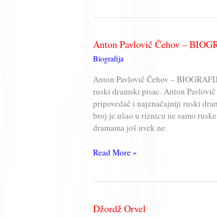
Lazarević
Anton Pavlovič Čehov – BIO
Biografija
Anton Pavlovič Čehov – BIOGRAFIJA 
ruski dramski pisac. Anton Pavlovič 
pripovedač i najznačajniji ruski dr
broj je ušao u riznicu ne samo rusk
dramama još uvek ne
Anton
Read More »
Pavlovič
Čehov
–
BIOGRAFIJA
Džordž Orvel