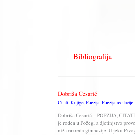
Bibliografija
Dobriša Cesarić
Citati
,
Knjige
,
Poezija
,
Poezija recitacije
Dobriša Cesarić – POEZIJA, CITATI,
je rođen u Požegi a djetinjstvo prov
niža razreda gimnazije. U jeku Prvo