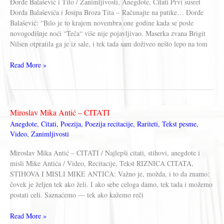
Đorđe Balašević i Tito / Zanimljivosti, Anegdote, Citati Prvi susret
dobio
Đorđa Balaševića i Josipa Broza Tita – Računajte na patike… Đorđe
ime
Balašević: “Bilo je to krajem novembra one godine kada se posle
novogodišnje noći “Teča“ više nije pojavljivao. Maserka zvana Brigit
Nilsen otpratila ga je iz sale, i tek tada sam doživeo nešto lepo na tom
Đorđe
Read More »
Balašević
i
Tito
Miroslav Mika Antić – CITATI
Anegdote
,
Citati
,
Poezija
,
Poezija recitacije
,
Rariteti
,
Tekst pesme
,
Video
,
Zanimljivosti
Miroslav Mika Antić – CITATI / Najlepši citati, stihovi, anegdote i
misli Mike Antića / Video, Recitacije, Tekst RIZNICA CITATA,
STIHOVA I MISLI MIKE ANTIĆA: Važno je, možda, i to da znamo:
čovek je željen tek ako želi. I ako sebe celoga damo, tek tada i možemo
postati celi. Saznaćemo — tek ako kažemo reči
Miroslav
Read More »