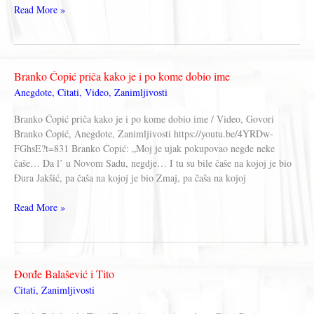
Nikola
Read More »
Tesla
–
CITATI
Branko Ćopić priča kako je i po kome dobio ime
Anegdote
,
Citati
,
Video
,
Zanimljivosti
Branko Ćopić priča kako je i po kome dobio ime / Video, Govori
Branko Ćopić, Anegdote, Zanimljivosti https://youtu.be/4YRDw-
FGhsE?t=831 Branko Ćopić: „Moj je ujak pokupovao negde neke
čaše… Da l’ u Novom Sadu, negdje… I tu su bile čaše na kojoj je bio
Đura Jakšić, pa čaša na kojoj je bio Zmaj, pa čaša na kojoj
Branko
Read More »
Ćopić
priča
kako
je
Đorđe Balašević i Tito
i
Citati
,
Zanimljivosti
po
kome