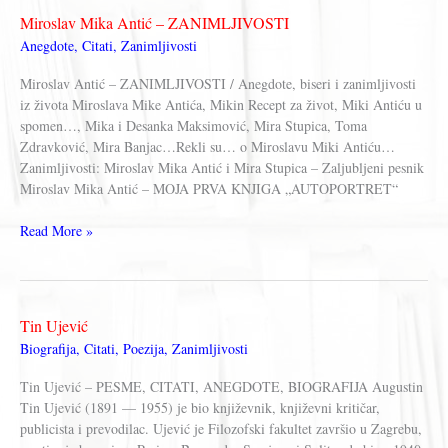
Miki
Miroslav Mika Antić – ZANIMLJIVOSTI
Antiću
Anegdote
,
Citati
,
Zanimljivosti
Miroslav Antić – ZANIMLJIVOSTI / Anegdote, biseri i zanimljivosti
iz života Miroslava Mike Antića, Mikin Recept za život, Miki Antiću u
spomen…, Mika i Desanka Maksimović, Mira Stupica, Toma
Zdravković, Mira Banjac…Rekli su… o Miroslavu Miki Antiću…
Zanimljivosti: Miroslav Mika Antić i Mira Stupica – Zaljubljeni pesnik
Miroslav Mika Antić – MOJA PRVA KNJIGA „AUTOPORTRET“
Miroslav
Read More »
Mika
Antić
–
ZANIMLJIVOSTI
Tin Ujević
Biografija
,
Citati
,
Poezija
,
Zanimljivosti
Tin Ujević – PESME, CITATI, ANEGDOTE, BIOGRAFIJA Augustin
Tin Ujević (1891 — 1955) je bio književnik, književni kritičar,
publicista i prevodilac. Ujević je Filozofski fakultet završio u Zagrebu,