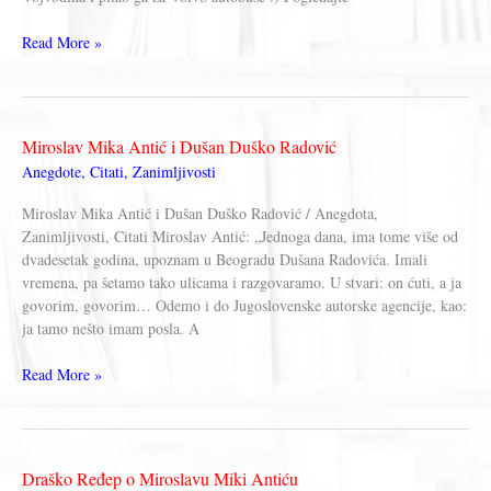
Miroslav
Read More »
Mika
Antić
i
Tito
Miroslav Mika Antić i Dušan Duško Radović
Anegdote
,
Citati
,
Zanimljivosti
Miroslav Mika Antić i Dušan Duško Radović / Anegdota,
Zanimljivosti, Citati Miroslav Antić: „Jednoga dana, ima tome više od
dvadesetak godina, upoznam u Beogradu Dušana Radovića. Imali
vremena, pa šetamo tako ulicama i razgovaramo. U stvari: on ćuti, a ja
govorim, govorim… Odemo i do Jugoslovenske autorske agencije, kao:
ja tamo nešto imam posla. A
Miroslav
Read More »
Mika
Antić
i
Dušan
Draško Ređep o Miroslavu Miki Antiću
Duško