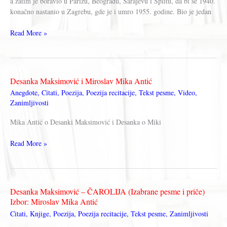
a zatim je boravio u Parizu, Beogradu, Sarajevu i Splitu, da bi se 1940.
konačno nastanio u Zagrebu, gde je i umro 1955. godine. Bio je jedan
Tin
Read More »
Ujević
Desanka Maksimović i Miroslav Mika Antić
Anegdote
,
Citati
,
Poezija
,
Poezija recitacije
,
Tekst pesme
,
Video
,
Zanimljivosti
Mika Antić o Desanki Maksimović i Desanka o Miki
Desanka
Read More »
Maksimović
i
Miroslav
Mika
Desanka Maksimović – ČAROLIJA (Izabrane pesme i priče)
Antić
Izbor: Miroslav Mika Antić
Citati
,
Knjige
,
Poezija
,
Poezija recitacije
,
Tekst pesme
,
Zanimljivosti