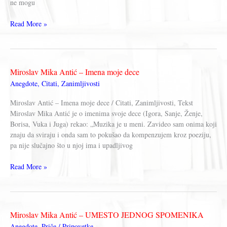
ne mogu
Miroslav
Read More »
Mika
Antić
–
MORE,
Miroslav Mika Antić – Imena moje dece
PETO
Anegdote
,
Citati
,
Zanimljivosti
GODIŠNJE
DOBA
Miroslav Antić – Imena moje dece / Citati, Zanimljivosti, Tekst
Miroslav Mika Antić je o imenima svoje dece (Igora, Sanje, Ženje,
Borisa, Vuka i Juga) rekao: „Muzika je u meni. Zavideo sam onima koji
znaju da sviraju i onda sam to pokušao da kompenzujem kroz poeziju,
pa nije slučajno što u njoj ima i upadljivog
Miroslav
Read More »
Mika
Antić
–
Imena
Miroslav Mika Antić – UMESTO JEDNOG SPOMENIKA
moje
Anegdote
,
Priče / Pripovetke