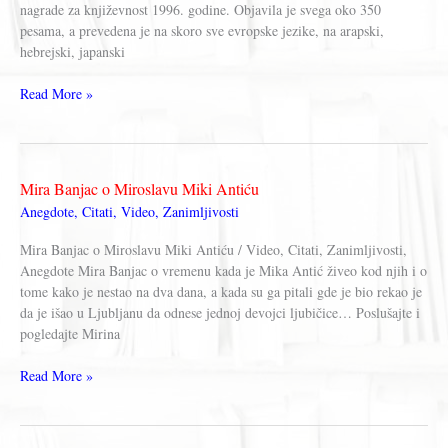
nagrade za književnost 1996. godine. Objavila je svega oko 350
pesama, a prevedena je na skoro sve evropske jezike, na arapski,
hebrejski, japanski
Vislava
Read More »
Šimborska
Mira Banjac o Miroslavu Miki Antiću
Anegdote
,
Citati
,
Video
,
Zanimljivosti
Mira Banjac o Miroslavu Miki Antiću / Video, Citati, Zanimljivosti,
Anegdote Mira Banjac o vremenu kada je Mika Antić živeo kod njih i o
tome kako je nestao na dva dana, a kada su ga pitali gde je bio rekao je
da je išao u Ljubljanu da odnese jednoj devojci ljubičice… Poslušajte i
pogledajte Mirina
Mira
Read More »
Banjac
o
Miroslavu