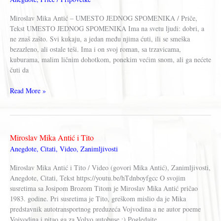
dece
Miroslav Mika Antić – UMESTO JEDNOG SPOMENIKA / Priče,
Tekst UMESTO JEDNOG SPOMENIKA Ima na svetu ljudi: dobri, a
ne znaš zašto. Svi kukaju, a jedan među njima ćuti, ili se smeška
bezazleno, ali ostale teši. Ima i on svoj roman, sa trzavicama,
kuburama, malim ličnim dohotkom, ponekim većim snom, ali ga nećete
čuti da
Miroslav
Read More »
Mika
Antić
–
UMESTO
Miroslav Mika Antić i Tito
JEDNOG
Anegdote
,
Citati
,
Video
,
Zanimljivosti
SPOMENIKA
Miroslav Mika Antić i Tito / Video (govori Mika Antić), Zanimljivosti,
Anegdote, Citati, Tekst https://youtu.be/hTdnboyfgcc O svojim
susretima sa Josipom Brozom Titom je Miroslav Mika Antić pričao
1983. godine. Pri susretima je Tito, greškom mislio da je Mika
predstavnik autotransportnog preduzeća Vojvodina a ne autor poeme
Vojvodina i pitao ga za Volvo autobuse :) Pogledajte