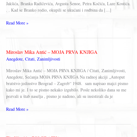
Jakšića, Branka Radičevića, Avgusta Šenoe, Petra Kočića, Laze Kostića.
. . Kad se Branko rodio, okupili se ukućani i rodbina da […]
Kad
Read More »
je
Branko
Ćopić
bio
Miroslav Mika Antić – MOJA PRVA KNJIGA
dete
Anegdote
,
Citati
,
Zanimljivosti
–
Zanimljivosti,
Miroslav Mika Antić – MOJA PRVA KNJIGA / Citati, Zanimljivosti,
anegdote
Anegdote, Sećanja MOJA PRVA KNJIGA Na radnoj akciji „Autoput
bratstvo-jedinstvo Beograd – Zagreb“ 1948. sam napisao majci pismo
kako mi je. I to se pismo nekako izgubilo. Posle nekoliko dana su me
pozvali u štab naselja , pismo je nađeno, ali su insistirali da je
Miroslav
Read More »
Mika
Antić
–
MOJA