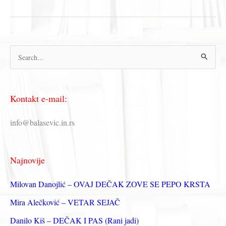
Mika
Antić
–
CITATI
П
р
е
Kontakt e-mail:
т
р
info@balasevic.in.rs
а
г
Najnovije
а
з
Milovan Danojlić – OVAJ DEČAK ZOVE SE PEPO KRSTA
а
Mira Alečković – VETAR SEJAČ
:
Danilo Kiš – DEČAK I PAS (Rani jadi)