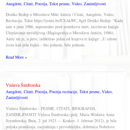
Anegdote
,
Citati
,
Poezija
,
Tekst pesme
,
Video
,
Zanimljivosti
Radović
Draško Ređep o Miroslavu Miki Antiću / Citati, Anegdote, Video,
Recitacija, Tekst https://youtu.be/EXAkWC_8gt8 Draško Ređep: “Kada
sam u junu 1986, neposredno pred pesnikovu smrt, završavao knjigu
Ulepšavanje nevidljivog (Hagiografija o Miroslavu Antiću, 1986),
Antić mi je, u pero, izdiktirao jedan od krajeva te knjige: „U celom
svetu kad pišu bajku – bio jednom, bilo jednom,
Draško
Read More »
Ređep
o
Miroslavu
Miki
Vislava Šimborska
Antiću
Anegdote
,
Citati
,
Poezija
,
Poezija recitacije
,
Tekst pesme
,
Video
,
Zanimljivosti
Vislava Šimborska – PESME, CITATI, BIOGRAFIJA,
ZANIMLJIVOSTI Vislava Šimborska (polj. Maria Wisława Anna
Szymborska; Bnin, 2. jul 1923 — Krakov, 1. februar 2012), je bila
poljska pesnikinja, esejistkinja i prevoditeljka, dobitnica Nobelove