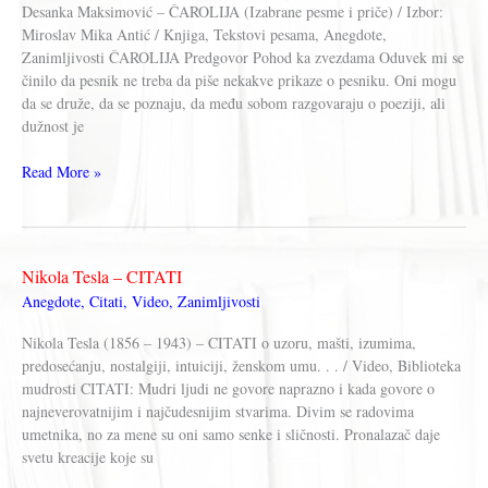
Desanka Maksimović – ČAROLIJA (Izabrane pesme i priče) / Izbor:
Miroslav Mika Antić / Knjiga, Tekstovi pesama, Anegdote,
Zanimljivosti ČAROLIJA Predgovor Pohod ka zvezdama Oduvek mi se
činilo da pesnik ne treba da piše nekakve prikaze o pesniku. Oni mogu
da se druže, da se poznaju, da među sobom razgovaraju o poeziji, ali
dužnost je
Desanka
Read More »
Maksimović
–
ČAROLIJA
(Izabrane
Nikola Tesla – CITATI
pesme
Anegdote
,
Citati
,
Video
,
Zanimljivosti
i
priče)
Nikola Tesla (1856 – 1943) – CITATI o uzoru, mašti, izumima,
Izbor:
predosećanju, nostalgiji, intuiciji, ženskom umu. . . / Video, Biblioteka
Miroslav
mudrosti CITATI: Mudri ljudi ne govore naprazno i kada govore o
Mika
najneverovatnijim i najčudesnijim stvarima. Divim se radovima
Antić
umetnika, no za mene su oni samo senke i sličnosti. Pronalazač daje
svetu kreacije koje su