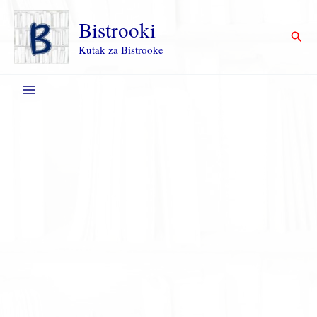
Пређи
на
Bistrooki
Прет
садржај
Kutak za Bistrooke