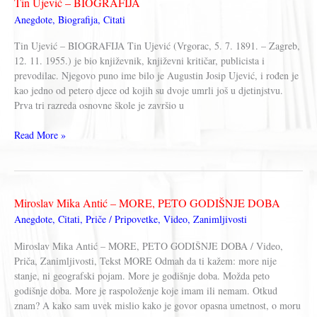
Tin Ujević – BIOGRAFIJA
PRVA
Anegdote
,
Biografija
,
Citati
KNJIGA
Tin Ujević – BIOGRAFIJA Tin Ujević (Vrgorac, 5. 7. 1891. – Zagreb,
12. 11. 1955.) je bio književnik, književni kritičar, publicista i
prevodilac. Njegovo puno ime bilo je Augustin Josip Ujević, i rođen je
kao jedno od petero djece od kojih su dvoje umrli još u djetinjstvu.
Prva tri razreda osnovne škole je završio u
Tin
Read More »
Ujević
–
BIOGRAFIJA
Miroslav Mika Antić – MORE, PETO GODIŠNJE DOBA
Anegdote
,
Citati
,
Priče / Pripovetke
,
Video
,
Zanimljivosti
Miroslav Mika Antić – MORE, PETO GODIŠNJE DOBA / Video,
Priča, Zanimljivosti, Tekst MORE Odmah da ti kažem: more nije
stanje, ni geografski pojam. More je godišnje doba. Možda peto
godišnje doba. More je raspoloženje koje imam ili nemam. Otkud
znam? A kako sam uvek mislio kako je govor opasna umetnost, o moru