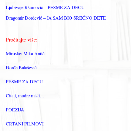
Ljubivoje Ršumović – PESME ZA DECU
Dragomir Đorđević – JA SAM BIO SREĆNO DETE
Pročitajte više:
Miroslav Mika Antić
Đorđe Balašević
PESME ZA DECU
Citati, mudre misli…
POEZIJA
CRTANI FILMOVI